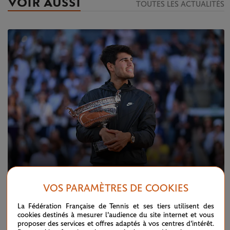
VOIR AUSSI
TOUTES LES ACTUALITÉS
VOS PARAMÈTRES DE COOKIES
DIMANCHE 9 JUIN 2024
FINALE MESSIEURS
Carlos III, la majestueuse conquête de l'ocre
La Fédération Française de Tennis et ses tiers utilisent des
cookies destinés à mesurer l'audience du site internet et vous
proposer des services et offres adaptés à vos centres d'intérêt.