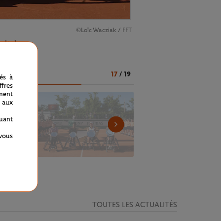
©Loïc Wacziak / FFT
roite)
17
/
19
nés à
fres
ment
 aux
quant
 vous
TOUTES LES ACTUALITÉS