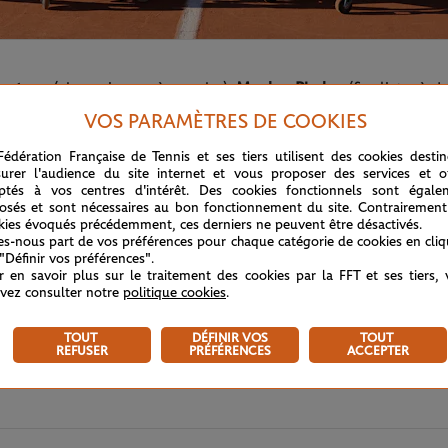
hasteau
(championne, à gauche),
Maylee Phelps
(finaliste, à d
VOS PARAMÈTRES DE COOKIES
Fédération Française de Tennis et ses tiers utilisent des cookies desti
urer l'audience du site internet et vous proposer des services et of
ptés à vos centres d'intérêt. Des cookies fonctionnels sont égale
osés et sont nécessaires au bon fonctionnement du site. Contrairement
kies évoqués précédemment, ces derniers ne peuvent être désactivés.
tes-nous part de vos préférences pour chaque catégorie de cookies en cli
 "Définir vos préférences".
r en savoir plus sur le traitement des cookies par la FFT et ses tiers,
vez consulter notre
politique cookies
.
TOUT
DÉFINIR VOS
TOUT
REFUSER
PRÉFÉRENCES
ACCEPTER