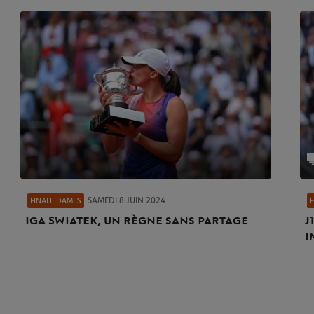
SAMEDI 8 JUIN 2024
FINALE DAMES
Iga Swiatek, un règne sans partage
J
i