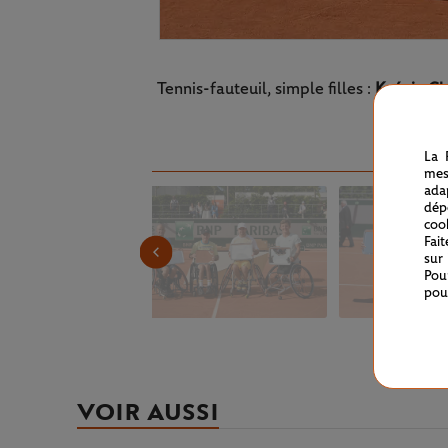
Tennis-fauteuil, simple filles :
Ksénia C
La 
mes
ada
dép
coo
Fai
sur
Pou
pou
VOIR AUSSI