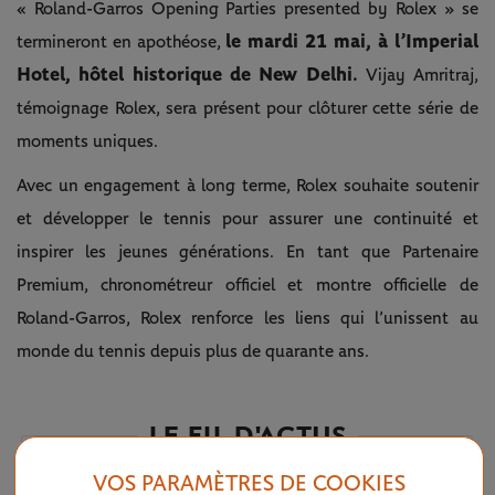
« Roland-Garros Opening Parties presented by Rolex » se
le mardi 21 mai, à l’Imperial
termineront en apothéose,
Hotel, hôtel historique de New Delhi.
Vijay Amritraj,
témoignage Rolex, sera présent pour clôturer cette série de
moments uniques.
Avec un engagement à long terme, Rolex souhaite soutenir
et développer le tennis pour assurer une continuité et
inspirer les jeunes générations. En tant que Partenaire
Premium, chronométreur officiel et montre officielle de
Roland-Garros, Rolex renforce les liens qui l’unissent au
monde du tennis depuis plus de quarante ans.
LE FIL D'ACTUS
VOS PARAMÈTRES DE COOKIES