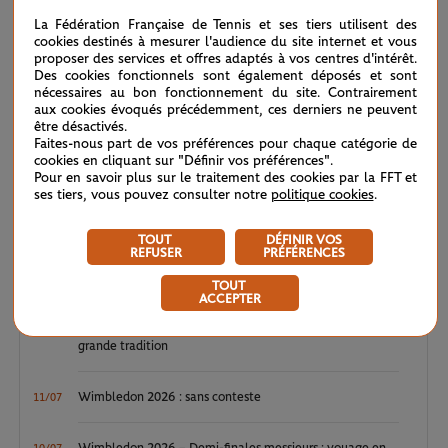
WTA / ATP : une avalanche de premières
04/08
La Fédération Française de Tennis et ses tiers utilisent des
cookies destinés à mesurer l'audience du site internet et vous
ATP / WTA : Van Assche et Tagger, la relève couronnée
27/07
proposer des services et offres adaptés à vos centres d'intérêt.
Des cookies fonctionnels sont également déposés et sont
nécessaires au bon fonctionnement du site. Contrairement
ATP / WTA : se souvenir des belles choses
20/07
aux cookies évoqués précédemment, ces derniers ne peuvent
être désactivés.
Faites-nous part de vos préférences pour chaque catégorie de
Wimbledon 2026 : Sinner, royale confirmation
12/07
cookies en cliquant sur "Définir vos préférences".
Pour en savoir plus sur le traitement des cookies par la FFT et
ses tiers, vous pouvez consulter notre
politique cookies
.
Wimbledon 2026 – Finale messieurs : écrire un peu plus
12/07
l’histoire
TOUT
DÉFINIR VOS
REFUSER
PRÉFÉRENCES
Wimbledon 2026 : Noskova, le triomphe de la jeunesse
11/07
TOUT
ACCEPTER
Wimbledon 2026 – Finale dames : héritières d’une
11/07
grande tradition
Wimbledon 2026 : sans conteste
11/07