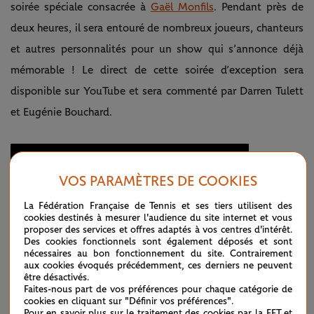
soirée spéciale consacrée à
Gaël Monfils
. Pendant près de
deux heures, il sera entouré de nombreux joueurs, chanteurs
et autres personnalités pour un show qui s’annonce déjà
mémorable ! Le direct de cette soirée d’exception sera
disponible sur YouTube et sera commenté par Darren Tulett
et Eugénie Bouchard.
VOS PARAMÈTRES DE COOKIES
La Fédération Française de Tennis et ses tiers utilisent des
cookies destinés à mesurer l'audience du site internet et vous
proposer des services et offres adaptés à vos centres d'intérêt.
Des cookies fonctionnels sont également déposés et sont
nécessaires au bon fonctionnement du site. Contrairement
aux cookies évoqués précédemment, ces derniers ne peuvent
être désactivés.
Faites-nous part de vos préférences pour chaque catégorie de
cookies en cliquant sur "Définir vos préférences".
Pour en savoir plus sur le traitement des cookies par la FFT et