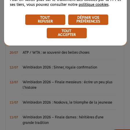
ses tiers, vous pouvez consulter notre
politique cookies
.
LE FIL D'ACTUS
TOUT
DÉFINIR VOS
REFUSER
PRÉFÉRENCES
WTA / ATP : une avalanche de premières
04/08
TOUT
ACCEPTER
ATP / WTA : Van Assche et Tagger, la relève couronnée
27/07
ATP / WTA : se souvenir des belles choses
20/07
Wimbledon 2026 : Sinner, royale confirmation
12/07
Wimbledon 2026 – Finale messieurs : écrire un peu plus
12/07
l’histoire
Wimbledon 2026 : Noskova, le triomphe de la jeunesse
11/07
Wimbledon 2026 – Finale dames : héritières d’une
11/07
grande tradition