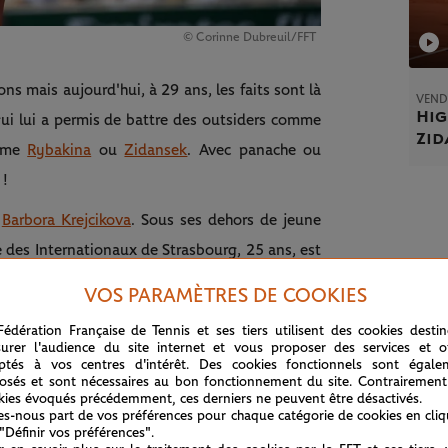
© Corinne Dubreuil/FFT
ions mais aujourd'hui, à 29 ans, les faits sont là
VENDR
Hig
ui lui a permis de battre des outsiders comme
Zid
omme
Rybakina
ou
Zidansek
. Avec panache ou
 !
à
Barbora Krejcikova
. Sous ses dehors de jeune
 des Internationaux de Strasbourg, 25 ans, est
 même un peu plus, en demi-finales, face à une
VOS PARAMÈTRES DE COOKIES
ue après avoir sauvé une balle de match.
Fédération Française de Tennis et ses tiers utilisent des cookies desti
urer l'audience du site internet et vous proposer des services et of
ptés à vos centres d'intérêt. Des cookies fonctionnels sont égale
TOIRE ?
osés et sont nécessaires au bon fonctionnement du site. Contrairement
kies évoqués précédemment, ces derniers ne peuvent être désactivés.
tennis prévu ce samedi sur le court Philippe-
tes-nous part de vos préférences pour chaque catégorie de cookies en cli
 "Définir vos préférences".
 de l'histoire à triompher à Roland-Garros en