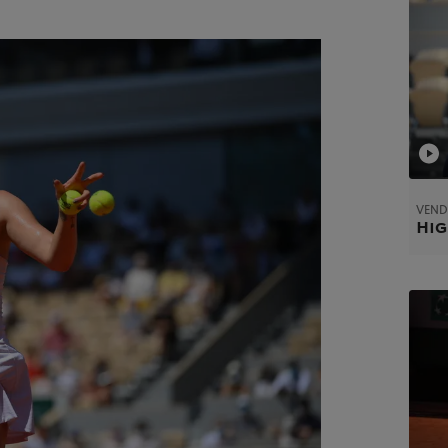
VENDR
Hig