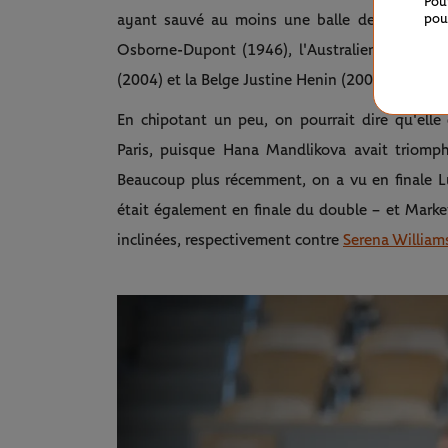
Pou
pou
ayant sauvé au moins une balle de match en 
Osborne-Dupont (1946), l'Australienne Margar
(2004) et la Belge Justine Henin (2005).
En chipotant un peu, on pourrait dire qu'elle
Paris, puisque Hana Mandlikova avait triomp
Beaucoup plus récemment, on a vu en finale Lu
était également en finale du double – et Mark
inclinées, respectivement contre
Serena William