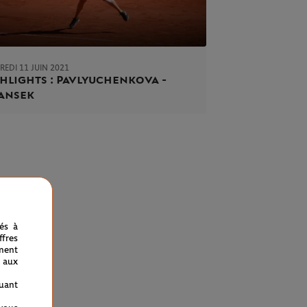
EDI 11 JUIN 2021
hlights : Pavlyuchenkova -
ansek
nés à
fres
ment
 aux
quant