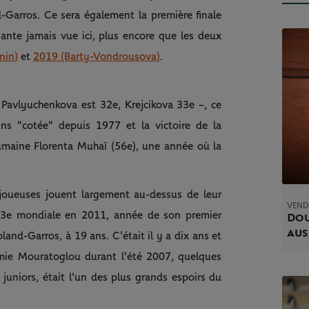
d-Garros. Ce sera également la première finale
ante jamais vue ici, plus encore que les deux
nin)
et
2019 (Barty-Vondrousova)
.
Pavlyuchenkova est 32e, Krejcikova 33e –, ce
ns "cotée" depuis 1977 et la victoire de la
maine Florenta Muhaï (56e), une année où la
 joueuses jouent largement au-dessus de leur
VENDR
3e mondiale en 2011, année de son premier
Dou
aus
land-Garros, à 19 ans. C'était il y a dix ans et
démie Mouratoglou durant l'été 2007, quelques
uniors, était l'un des plus grands espoirs du