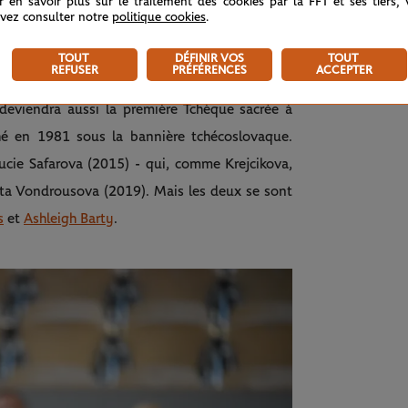
r en savoir plus sur le traitement des cookies par la FFT et ses tiers,
vez consulter notre
politique cookies
.
cours de route, après l'Américaine Margaret
et Court (1962), la Russe Anastasia Myskina
TOUT
DÉFINIR VOS
TOUT
REFUSER
PRÉFÉRENCES
ACCEPTER
 deviendra aussi la première Tchèque sacrée à
hé en 1981 sous la bannière tchécoslovaque.
cie Safarova (2015) - qui, comme Krejcikova,
eta Vondrousova (2019). Mais les deux se sont
s
et
Ashleigh Barty
.