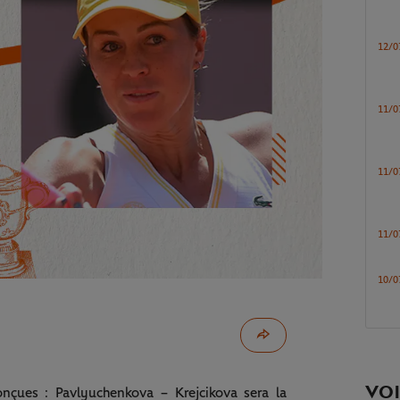
12/0
11/0
11/0
11/0
10/0
VOI
nçues : Pavlyuchenkova – Krejcikova sera la