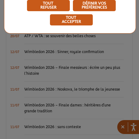
TOUT
DÉFINIR VOS
WTA / ATP : une avalanche de premières
04/08
REFUSER
PRÉFÉRENCES
TOUT
ATP / WTA : Van Assche et Tagger, la relève couronnée
27/07
ACCEPTER
ATP / WTA : se souvenir des belles choses
20/07
Wimbledon 2026 : Sinner, royale confirmation
12/07
Wimbledon 2026 – Finale messieurs : écrire un peu plus
12/07
l’histoire
Wimbledon 2026 : Noskova, le triomphe de la jeunesse
11/07
Wimbledon 2026 – Finale dames : héritières d’une
11/07
grande tradition
×
Wimbledon 2026 : sans conteste
11/07