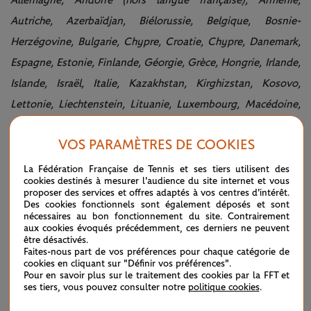
Autriche, Azerbaïdjan, Biélorussie, Belgique, Bosnie-
Herzégovine, Bulgarie, Chypre, Croatie, Chypre, Danemark,
Espagne, Estonie, Finlande, Géorgie, Grèce, Hongrie, Irlande,
Islande, Israël, Italie, Kazakhstan, Kirghizstan, Kosovo,
Lettonie, Liechtenstein, Lituanie, Luxembourg, Macédoine,
Malte, Moldavie, Monaco (hors langue française),
VOS PARAMÈTRES DE COOKIES
Monténégro, Norvège, Ouzbékistan, Pays-Bas, Pologne,
Portugal, République tchèque, Roumanie, Royaume-Uni,
La Fédération Française de Tennis et ses tiers utilisent des
cookies destinés à mesurer l'audience du site internet et vous
Russie, Saint-Marin, Serbie, Slovaquie, Slovénie, Suède,
proposer des services et offres adaptés à vos centres d'intérêt.
Des cookies fonctionnels sont également déposés et sont
Suisse, Tadjikistan, Turquie, Turkménistan, Ukraine et le
nécessaires au bon fonctionnement du site. Contrairement
Vatican.
aux cookies évoqués précédemment, ces derniers ne peuvent
être désactivés.
Faites-nous part de vos préférences pour chaque catégorie de
cookies en cliquant sur "Définir vos préférences".
Pour en savoir plus sur le traitement des cookies par la FFT et
LE FIL D'ACTUS
ses tiers, vous pouvez consulter notre
politique cookies
.