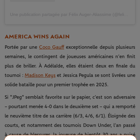
Une publication partagée par Félix Auger-Aliassime (@felixaliassime)
AMERICA WINS AGAIN
Portée par une
Coco Gauff
exceptionnelle depuis plusieurs
semaines, le contingent de joueuses américaines n’en finit
plus de briller. À Adélaïde, elles étaient deux en finale du
tournoi :
Madison Keys
et Jessica Pegula se sont livrées une
solide bataille pour un premier trophée en 2025.
Si "JPeg" semblait favorite sur le papier, c’est son adversaire
– pourtant menée 4-0 dans le deuxième set – qui a remporté
le neuvième titre de sa carrière (6/3, 4/6, 6/1). Éloignée des
courts, et notamment des tournois Down Under, l’an passé
à cause de blessures, la joueuse de bientôt 30 ans a puisé