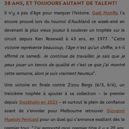
38 ANS, ET TOUJOURS AUTANT DE TALENT !
Il n’y a pas d’âge pour marquer l’histoire.
Gaël Monfils
l’a
encore prouvé lors du tournoi d’Auckland ce week-end en
devenant le plus vieux joueur à soulever un trophée sur le
circuit depuis Ken Rosewall à 43 ans, en 1977. "
Cette
victoire représente beaucoup, l’âge n’est qu’un chiffre
, a-t-il
affirmé ce samedi.
Je continue de travailler, je sais que je
peux jouer un tennis de qualité et c’est ce que j’ai montré
cette semaine, alors je suis vraiment heureux
".
Une victoire en finale contre Zizou Bergs (6/3, 6/4), un
treizième trophée à ajouter à sa collection – le premier
depuis
Stockholm en 2023
– et surtout le plein de confiance
avant de s’envoler pour Melbourne retrouver
Giovanni
Mpetshi Perricard
pour un duel qui s’annonce exaltant dès le
premier tour. "
J’ai remporté mon premier titre il y a 20 ans,