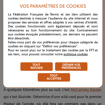
dans sa préparation rondement menée pour sortir
VOS PARAMÈTRES DE COOKIES
victorieuse de cette première semaine australienne. "
J’ai le
La Fédération Française de Tennis et ses tiers utilisent des
sentiment de revenir de loin après l’année passée. Je jouais
cookies destinés à mesurer l'audience du site internet et vous
proposer des services et offres adaptés à vos centres d'intérêt.
un bon tennis, mais j’ai manqué de régularité et
Des cookies fonctionnels sont également déposés et sont
nécessaires au bon fonctionnement du site. Contrairement
malheureusement j’ai aussi dû faire de longues pauses à
aux cookies évoqués précédemment, ces derniers ne peuvent
cause de blessures
, a-t-elle expliqué à la WTA.
Donc il fallait
être désactivés.
Faites-nous part de vos préférences pour chaque catégorie de
vraiment parvenir à mettre en place tout le travail effectué
cookies en cliquant sur "Définir vos préférences".
Pour en savoir plus sur le traitement des cookies par la FFT et
l’année dernière et ajouter à cela la bonne préparation lors
ses tiers, vous pouvez consulter notre
politique cookies
.
de la présaison
". Demi-finaliste à Melbourne à deux reprises,
TOUT
DÉFINIR VOS
elle retrouvera le Top 15 mondial ce lundi avant de démarrer
REFUSER
PRÉFÉRENCES
sa campagne pour l’Open d’Australie 2025 contre une autre
TOUT
ACCEPTER
de ses compatriotes :
Ann Li
.
À quelques kilomètres plus au sud, c’est
McCartney Kessler
qui s’est illustrée. Détentrice d’une wild-card pour le premier
Majeur de l’année, où elle fera ses premiers pas dans un