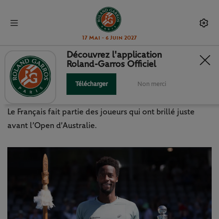
17 Mai - 6 Juin 2027
Découvrez l'application
Roland-Garros Officiel
ATP / WTA : LE SUCCÈS N’A PAS
D’ÂGE POUR GAËL MONFILS
Télécharger
Non merci
Le Français fait partie des joueurs qui ont brillé juste
avant l’Open d’Australie.