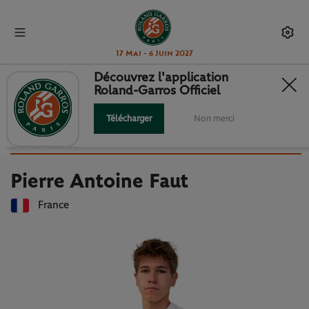
17 Mai - 6 Juin 2027
Découvrez l'application
Roland-Garros Officiel
Retour à la liste des joueuses et joueurs
PIERRE ANTOINE FAUT : FICHE
Télécharger
Non merci
JOUEUR
Pierre Antoine Faut
France