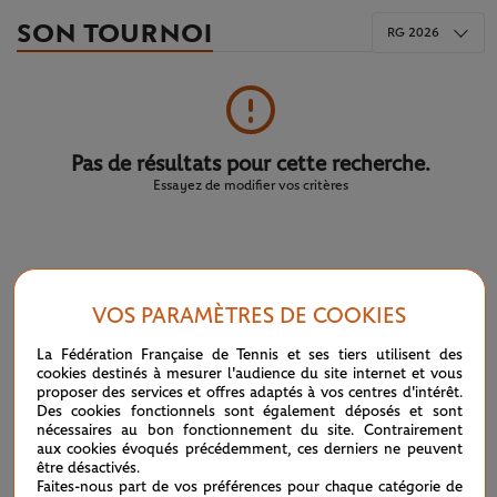
SON TOURNOI
RG 2026
Pas de résultats pour cette recherche.
Essayez de modifier vos critères
LE FIL D'ACTUS
VOS PARAMÈTRES DE COOKIES
WTA / ATP : une avalanche de premières
04/08
La Fédération Française de Tennis et ses tiers utilisent des
cookies destinés à mesurer l'audience du site internet et vous
ATP / WTA : Van Assche et Tagger, la relève couronnée
27/07
proposer des services et offres adaptés à vos centres d'intérêt.
Des cookies fonctionnels sont également déposés et sont
nécessaires au bon fonctionnement du site. Contrairement
ATP / WTA : se souvenir des belles choses
20/07
aux cookies évoqués précédemment, ces derniers ne peuvent
être désactivés.
Faites-nous part de vos préférences pour chaque catégorie de