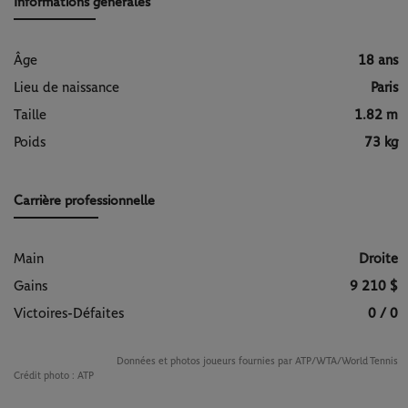
Informations générales
Âge
18 ans
Lieu de naissance
Paris
Taille
1.82 m
Poids
73 kg
Carrière professionnelle
Main
Droite
Gains
9 210 $
Victoires-Défaites
0 / 0
Données et photos joueurs fournies par ATP/WTA/World Tennis
Crédit photo :
ATP