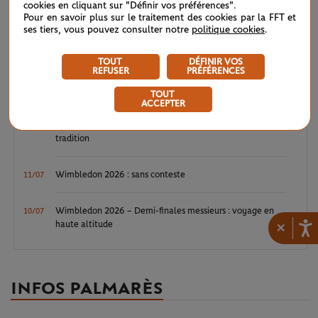
Wimbledon 2026 : Sinner, royale confirmation
12/07
cookies en cliquant sur "Définir vos préférences".
Pour en savoir plus sur le traitement des cookies par la FFT et
ses tiers, vous pouvez consulter notre
politique cookies
.
Wimbledon 2026 – Finale messieurs : écrire un peu plus
12/07
l’histoire
TOUT
DÉFINIR VOS
REFUSER
PRÉFÉRENCES
Wimbledon 2026 : Noskova, le triomphe de la jeunesse
11/07
TOUT
ACCEPTER
Wimbledon 2026 – Finale dames : héritières d’une grande
11/07
tradition
Wimbledon 2026 : sans conteste
11/07
Wimbledon 2026 – Demi-finales messieurs : voyage en
10/07
×
haute altitude
INFOS PALMARÈS