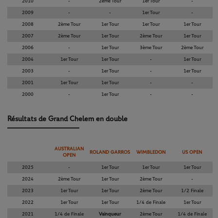
2010
-
2ème Tour
1er Tour
-
2009
-
-
1er Tour
-
2008
2ème Tour
1er Tour
1er Tour
1er Tour
2007
2ème Tour
1er Tour
2ème Tour
1er Tour
2006
-
1er Tour
3ème Tour
2ème Tour
2004
1er Tour
1er Tour
-
1er Tour
2003
-
1er Tour
-
1er Tour
2001
1er Tour
1er Tour
-
-
2000
-
1er Tour
-
-
Résultats de Grand Chelem en double
AUSTRALIAN
ROLAND GARROS
WIMBLEDON
US OPEN
OPEN
2025
-
1er Tour
1er Tour
1er Tour
2024
2ème Tour
1er Tour
2ème Tour
-
2023
1er Tour
1er Tour
2ème Tour
1/2 Finale
2022
1er Tour
1er Tour
1/4 de Finale
1er Tour
2021
1/4 de Finale
Vainqueur
2ème Tour
1/4 de Finale