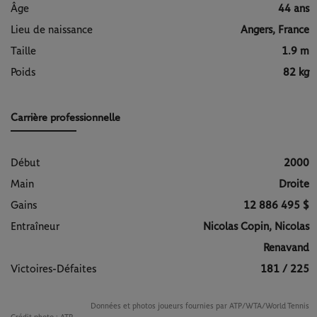
Âge
44 ans
Lieu de naissance
Angers, France
Taille
1.9 m
Poids
82 kg
Carrière professionnelle
Début
2000
Main
Droite
Gains
12 886 495 $
Entraîneur
Nicolas Copin, Nicolas
Renavand
Victoires-Défaites
181 / 225
Données et photos joueurs fournies par ATP/WTA/World Tennis