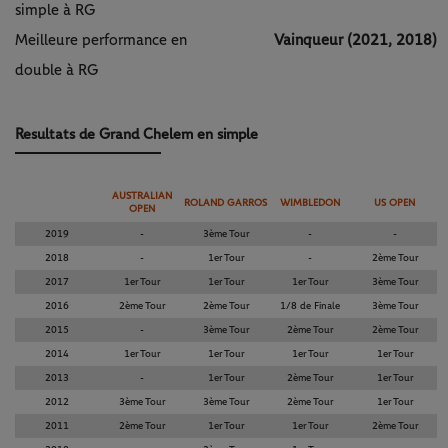
simple à RG
Meilleure performance en
Vainqueur (2021, 2018)
double à RG
Resultats de Grand Chelem en simple
AUSTRALIAN
ROLAND GARROS
WIMBLEDON
US OPEN
OPEN
2019
-
3ème Tour
-
-
2018
-
1er Tour
-
2ème Tour
2017
1er Tour
1er Tour
1er Tour
3ème Tour
2016
2ème Tour
2ème Tour
1/8 de Finale
3ème Tour
2015
-
3ème Tour
2ème Tour
2ème Tour
2014
1er Tour
1er Tour
1er Tour
1er Tour
2013
-
1er Tour
2ème Tour
1er Tour
2012
3ème Tour
3ème Tour
2ème Tour
1er Tour
2011
2ème Tour
1er Tour
1er Tour
2ème Tour