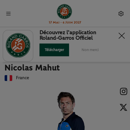
17 Mai - 6 Juin 2027
Découvrez l'application
Roland-Garros Officiel
Retour à la liste des joueuses et joueurs
NICOLAS MAHUT : FICHE JOUEUR
Télécharger
Non merci
Nicolas Mahut
France