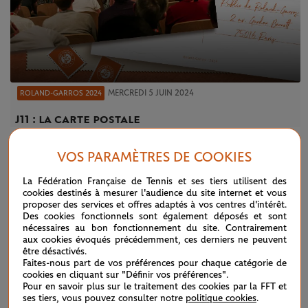
MERCREDI 5 JUIN 2024
ROLAND-GARROS 2024
J11 : la carte postale
FIL D'ACTU DU JOUEUR
VOS PARAMÈTRES DE COOKIES
La Fédération Française de Tennis et ses tiers utilisent des
J11 : la carte postale
05/06
cookies destinés à mesurer l'audience du site internet et vous
proposer des services et offres adaptés à vos centres d'intérêt.
Des cookies fonctionnels sont également déposés et sont
Double : le titre pour Mahut et Herbert !
12/06
INFO
nécessaires au bon fonctionnement du site. Contrairement
aux cookies évoqués précédemment, ces derniers ne peuvent
être désactivés.
Mahut-Herbert arrachent une finale
10/06
INFO
Faites-nous part de vos préférences pour chaque catégorie de
cookies en cliquant sur "Définir vos préférences".
Pour en savoir plus sur le traitement des cookies par la FFT et
Jour 4 : les 10 chiffres marquants
29/05
ses tiers, vous pouvez consulter notre
politique cookies
.