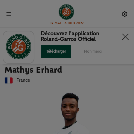
17 Mai - 6 Juin 2027
Découvrez l'application
Roland-Garros Officiel
Retour à la liste des joueuses et joueurs
MATHYS ERHARD : FICHE JOUEUR
Télécharger
Non merci
Mathys Erhard
France