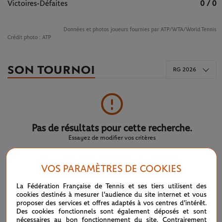
Victoires-Défaites
0 / 0
Données et photos joueurs fournies par ATP/WTA/World Tennis
Crédit photo :
ATP
SON TOURNOI
RG 2026
Pas de résultats pour cette recherche.
Essayez de modifier vos critères
VOS PARAMÈTRES DE COOKIES
LE FIL D'ACTUS
La Fédération Française de Tennis et ses tiers utilisent des
cookies destinés à mesurer l'audience du site internet et vous
proposer des services et offres adaptés à vos centres d'intérêt.
WTA / ATP : une avalanche de premières
04/08
Des cookies fonctionnels sont également déposés et sont
nécessaires au bon fonctionnement du site. Contrairement