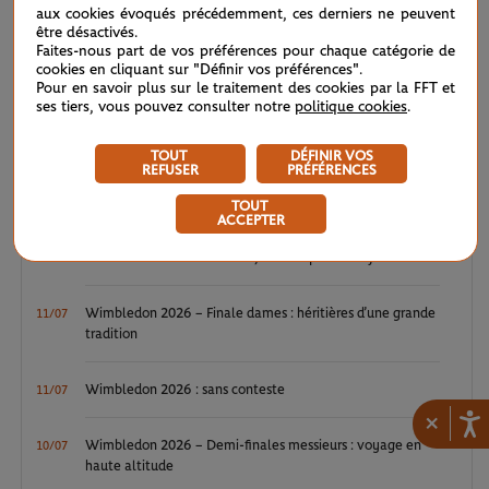
aux cookies évoqués précédemment, ces derniers ne peuvent
ATP / WTA : Van Assche et Tagger, la relève couronnée
27/07
être désactivés.
Faites-nous part de vos préférences pour chaque catégorie de
cookies en cliquant sur "Définir vos préférences".
ATP / WTA : se souvenir des belles choses
20/07
Pour en savoir plus sur le traitement des cookies par la FFT et
ses tiers, vous pouvez consulter notre
politique cookies
.
Wimbledon 2026 : Sinner, royale confirmation
12/07
TOUT
DÉFINIR VOS
REFUSER
PRÉFÉRENCES
Wimbledon 2026 – Finale messieurs : écrire un peu plus
12/07
l’histoire
TOUT
ACCEPTER
Wimbledon 2026 : Noskova, le triomphe de la jeunesse
11/07
Wimbledon 2026 – Finale dames : héritières d’une grande
11/07
tradition
Wimbledon 2026 : sans conteste
11/07
×
Wimbledon 2026 – Demi-finales messieurs : voyage en
10/07
haute altitude