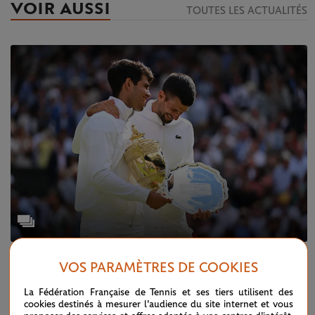
VOIR AUSSI
TOUTES LES ACTUALITÉS
SAMEDI 20 JUILLET 2024
WIMBLEDON
VOS PARAMÈTRES DE COOKIES
Wimbledon 2024 en images
La Fédération Française de Tennis et ses tiers utilisent des
cookies destinés à mesurer l'audience du site internet et vous