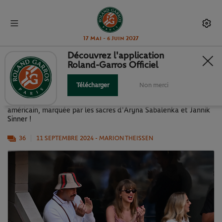
17 Mai - 6 Juin 2027
Découvrez l'application
Roland-Garros Officiel
US OPEN 2024 EN IMAGES
Télécharger
Non merci
Retour en images sur cette édition 2024 du Grand Chelem
américain, marquée par les sacres d'Aryna Sabalenka et Jannik
Sinner !
36
11 SEPTEMBRE 2024
- MARION THEISSEN