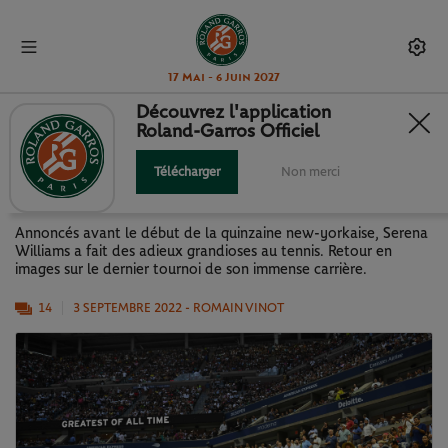
17 Mai - 6 Juin 2027
Découvrez l'application
Roland-Garros Officiel
US OPEN 2022 : LE DERNIER
TOURNOI DE SERENA EN IMAGES
Télécharger
Non merci
Annoncés avant le début de la quinzaine new-yorkaise, Serena
Williams a fait des adieux grandioses au tennis. Retour en
images sur le dernier tournoi de son immense carrière.
14
3 SEPTEMBRE 2022
- ROMAIN VINOT