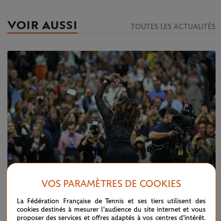
VOIR AUSSI
TOUTES LES ACTUALITÉS
VOS PARAMÈTRES DE COOKIES
La Fédération Française de Tennis et ses tiers utilisent des
SAMEDI 3 SEPTEMBRE 2022
cookies destinés à mesurer l'audience du site internet et vous
US Open 2022 : la dernière danse de Serena
proposer des services et offres adaptés à vos centres d'intérêt.