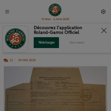
17 Mai - 6 Juin 2027
Découvrez l'application
Roland-Garros Officiel
1/ AU-DELÀ DES LIMITES...
Télécharger
Non merci
... Ou la vie de l'aviateur.
12
29 MAI 2018