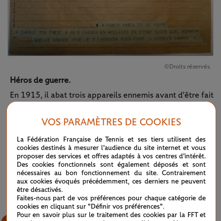
©Droits réservés.
Héros de guerre.
En 1915, il abat trois appareils ennemis avant d’être fait
prisonnier et interné dans plusieurs camps à travers
l’Allemagne. Après de nombreuses tentatives, il s’évade
VOS PARAMÈTRES DE COOKIES
finalement en février 1918, avec un autre pilote,
Anselme Marchal, et regagne Paris via La Haye et
La Fédération Française de Tennis et ses tiers utilisent des
Londres.
cookies destinés à mesurer l'audience du site internet et vous
proposer des services et offres adaptés à vos centres d'intérêt.
Des cookies fonctionnels sont également déposés et sont
nécessaires au bon fonctionnement du site. Contrairement
10
/
12
aux cookies évoqués précédemment, ces derniers ne peuvent
être désactivés.
Faites-nous part de vos préférences pour chaque catégorie de
cookies en cliquant sur "Définir vos préférences".
Pour en savoir plus sur le traitement des cookies par la FFT et