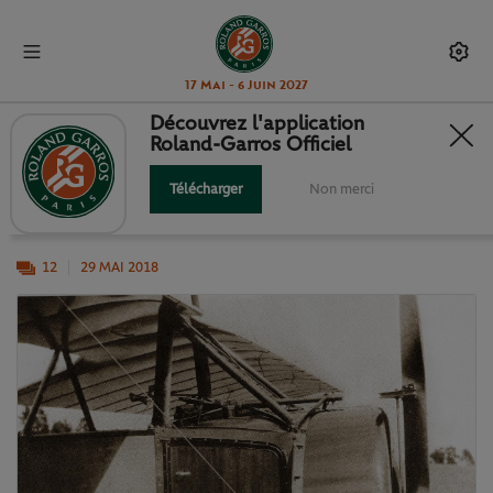
17 Mai - 6 Juin 2027
Découvrez l'application
Roland-Garros Officiel
1/ AU-DELÀ DES LIMITES...
Télécharger
Non merci
... Ou la vie de l'aviateur.
12
29 MAI 2018