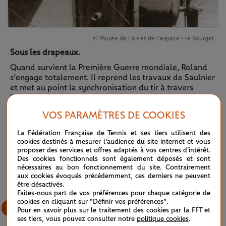
© Musée de l'air et de l'espace - le Bourget.
Sous les drapeaux.
Quand survient la Première Guerre mondiale, Roland
s’engage totalement. Il reprend les travaux de Saulnier
et met au point la synchronisation du tir à travers
l’hélice. Garros devient ainsi le premier chasseur de
l’histoire de l’aviation. En 1915, il abat trois appareils
VOS PARAMÈTRES DE COOKIES
ennemis avant d’être fait prisonnier et interné dans
plusieurs camps à travers l’Allemagne.
La Fédération Française de Tennis et ses tiers utilisent des
cookies destinés à mesurer l'audience du site internet et vous
proposer des services et offres adaptés à vos centres d'intérêt.
9
/
12
Des cookies fonctionnels sont également déposés et sont
nécessaires au bon fonctionnement du site. Contrairement
aux cookies évoqués précédemment, ces derniers ne peuvent
être désactivés.
Faites-nous part de vos préférences pour chaque catégorie de
cookies en cliquant sur "Définir vos préférences".
Pour en savoir plus sur le traitement des cookies par la FFT et
ses tiers, vous pouvez consulter notre
politique cookies
.