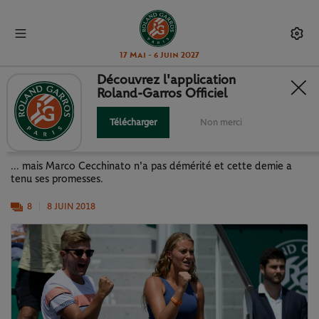
17 Mai - 6 Juin 2027
Découvrez l'application
Roland-Garros Officiel
THIEM, LA TROISIÈME EST LA
BONNE...
Télécharger
Non merci
... mais Marco Cecchinato n'a pas démérité et cette demie a
tenu ses promesses.
8
8 JUIN 2018