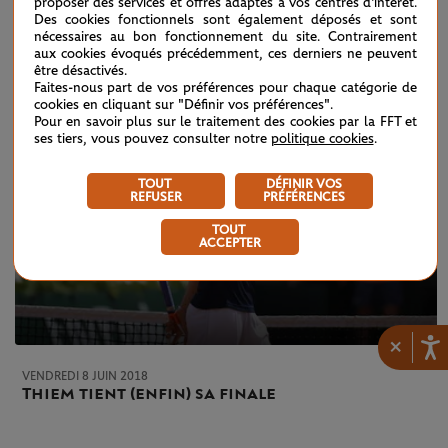
Thiem-Cecchinato : temps forts, 1/2 finale
proposer des services et offres adaptés à vos centres d'intérêt.
Des cookies fonctionnels sont également déposés et sont
nécessaires au bon fonctionnement du site. Contrairement
aux cookies évoqués précédemment, ces derniers ne peuvent
être désactivés.
Faites-nous part de vos préférences pour chaque catégorie de
cookies en cliquant sur "Définir vos préférences".
Pour en savoir plus sur le traitement des cookies par la FFT et
ses tiers, vous pouvez consulter notre
politique cookies
.
TOUT
DÉFINIR VOS
REFUSER
PRÉFÉRENCES
TOUT
ACCEPTER
×
VENDREDI 8 JUIN 2018
Thiem tient (enfin) sa finale