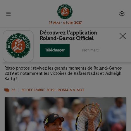
17 Mai - 6 Juin 2027
Découvrez l'application
Roland-Garros Officiel
RÉTRO 2019 : LE BEST OF
ROLAND-GARROS EN IMAGES
Télécharger
Non merci
Rétro photos : revivez les grands moments de Roland-Garros
2019 et notamment les victoires de Rafael Nadal et Ashleigh
Barty !
25
30 DÉCEMBRE 2019
- ROMAIN VINOT