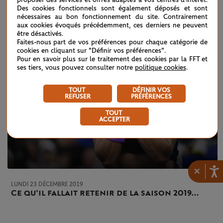
proposer des services et offres adaptés à vos centres d'intérêt.
Des cookies fonctionnels sont également déposés et sont
nécessaires au bon fonctionnement du site. Contrairement
aux cookies évoqués précédemment, ces derniers ne peuvent
être désactivés.
Faites-nous part de vos préférences pour chaque catégorie de
cookies en cliquant sur "Définir vos préférences".
Pour en savoir plus sur le traitement des cookies par la FFT et
ses tiers, vous pouvez consulter notre
politique cookies
.
TOUT
DÉFINIR VOS
REFUSER
PRÉFÉRENCES
TOUT
ACCEPTER
×
LUNDI 23 DÉCEMBRE 2019
Ce qu'il fallait retenir de la saison 2019…