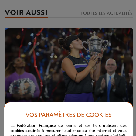
VOIR AUSSI
TOUTES LES ACTUALITÉS
VOS PARAMÈTRES DE COOKIES
MARDI 24 DÉCEMBRE 2019
La Fédération Française de Tennis et ses tiers utilisent des
Rétro 2019 : les grands moments de la
cookies destinés à mesurer l'audience du site internet et vous
saison en images