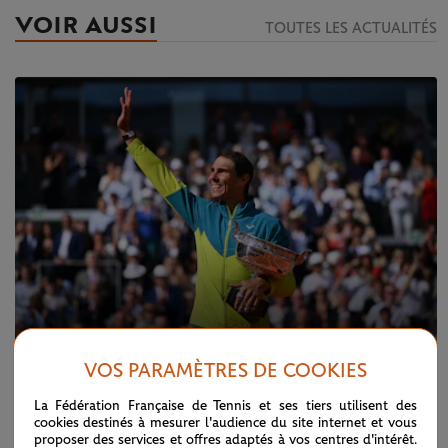
VOIR AUSSI
TOUTES LES ACTUALITÉS
VOS PARAMÈTRES DE COOKIES
DIMANCHE 5 JUIN 2022
Implacable Nadal
La Fédération Française de Tennis et ses tiers utilisent des
cookies destinés à mesurer l'audience du site internet et vous
proposer des services et offres adaptés à vos centres d'intérêt.