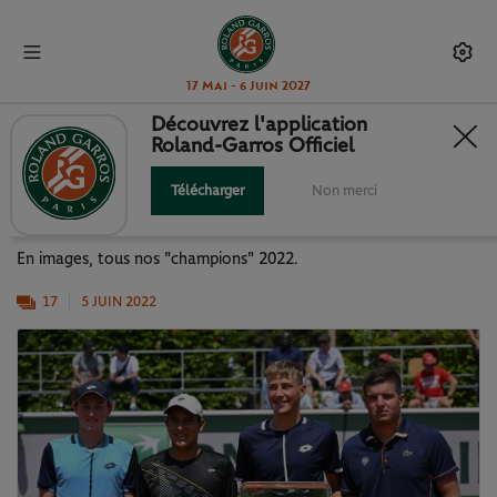
17 Mai - 6 Juin 2027
Découvrez l'application
Roland-Garros Officiel
LES VAINQUEURS DE CETTE
ÉDITION 2022
Télécharger
Non merci
En images, tous nos "champions" 2022.
17
5 JUIN 2022