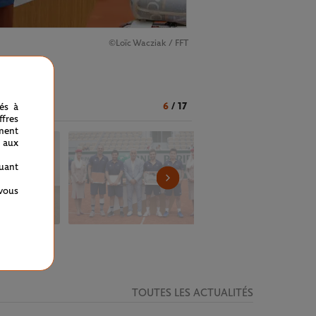
©Loïc Wacziak / FFT
6
/
17
nés à
fres
ment
 aux
quant
 vous
TOUTES LES ACTUALITÉS