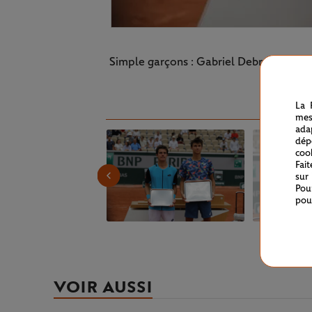
Simple garçons : Gabriel Debru (vainqueu
La 
mes
ada
dép
coo
Fai
sur
Pou
pou
VOIR AUSSI