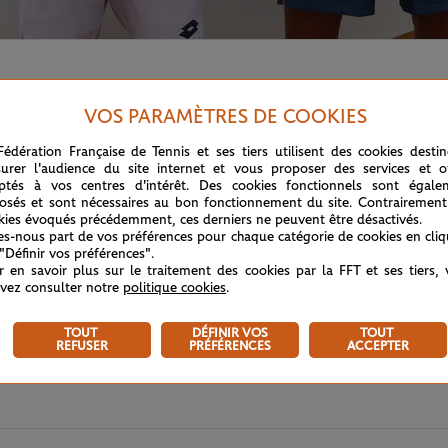
r, à droite), Gilles Arnaud Bailly (finaliste, à gauche)
VOS PARAMÈTRES DE COOKIES
Fédération Française de Tennis et ses tiers utilisent des cookies desti
urer l'audience du site internet et vous proposer des services et of
ptés à vos centres d'intérêt. Des cookies fonctionnels sont égale
osés et sont nécessaires au bon fonctionnement du site. Contrairement
kies évoqués précédemment, ces derniers ne peuvent être désactivés.
tes-nous part de vos préférences pour chaque catégorie de cookies en cli
 "Définir vos préférences".
r en savoir plus sur le traitement des cookies par la FFT et ses tiers,
vez consulter notre
politique cookies
.
TOUT
DÉFINIR VOS
TOUT
REFUSER
PRÉFÉRENCES
ACCEPTER