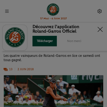
17 Mai - 6 Juin 2027
Découvrez l'application
Roland-Garros Officiel
LES CHAMPIONS DE "ROLAND" À
LA FÊTE
Télécharger
Non merci
Les quatre vainqueurs de Roland-Garros en lice ce samedi ont
tous gagné.
13
2 JUIN 2018