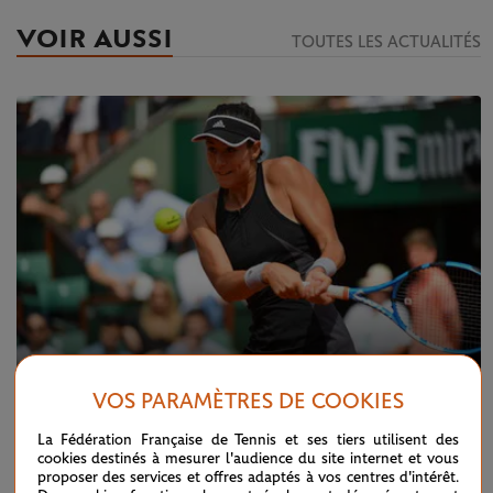
VOIR AUSSI
TOUTES LES ACTUALITÉS
VOS PARAMÈTRES DE COOKIES
La Fédération Française de Tennis et ses tiers utilisent des
SAMEDI 2 JUIN 2018
Muguruza-Stosur : temps forts, 3e tour
cookies destinés à mesurer l'audience du site internet et vous
proposer des services et offres adaptés à vos centres d'intérêt.