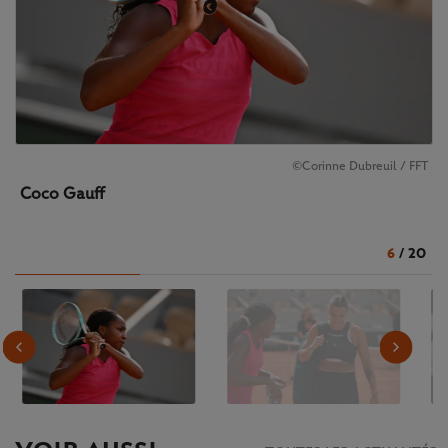
©Corinne Dubreuil / FFT
Coco Gauff
6
/
20