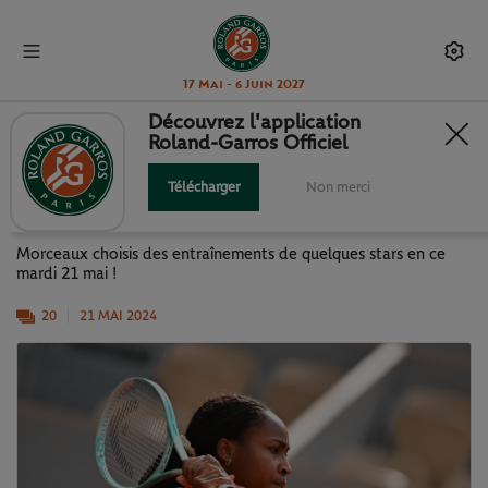
17 Mai - 6 Juin 2027
Découvrez l'application
Roland-Garros Officiel
ROLAND-GARROS 2024 : LES
STARS AVEC LE SOURIRE
Télécharger
Non merci
Morceaux choisis des entraînements de quelques stars en ce
mardi 21 mai !
20
21 MAI 2024