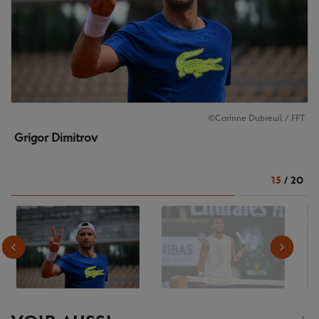
©Corinne Dubreuil / FFT
Grigor Dimitrov
15
/
20