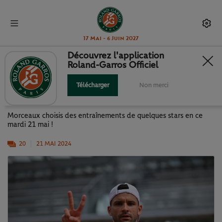
17 Mai - 6 Juin 2027
Découvrez l'application
Roland-Garros Officiel
ROLAND-GARROS 2024 : LES
STARS AVEC LE SOURIRE
Télécharger
Non merci
Morceaux choisis des entraînements de quelques stars en ce
mardi 21 mai !
20
21 MAI 2024