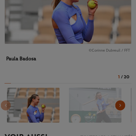
©Corinne Dubreuil / FFT
Paula Badosa
1
/
20