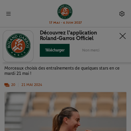
17 Mai - 6 Juin 2027
Découvrez l'application
Roland-Garros Officiel
ROLAND-GARROS 2024 : LES
STARS AVEC LE SOURIRE
Télécharger
Non merci
Morceaux choisis des entraînements de quelques stars en ce
mardi 21 mai !
20
21 MAI 2024