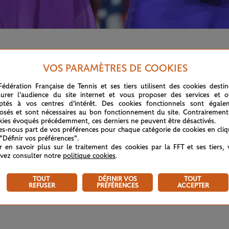
a, Serena Williams est de retour en finale de l'US Open. Elle
VOS PARAMÈTRES DE COOKIES
Fédération Française de Tennis et ses tiers utilisent des cookies desti
urer l'audience du site internet et vous proposer des services et of
ptés à vos centres d'intérêt. Des cookies fonctionnels sont égale
osés et sont nécessaires au bon fonctionnement du site. Contrairement
kies évoqués précédemment, ces derniers ne peuvent être désactivés.
tes-nous part de vos préférences pour chaque catégorie de cookies en cli
 "Définir vos préférences".
r en savoir plus sur le traitement des cookies par la FFT et ses tiers,
vez consulter notre
politique cookies
.
TOUT
DÉFINIR VOS
TOUT
REFUSER
PRÉFÉRENCES
ACCEPTER