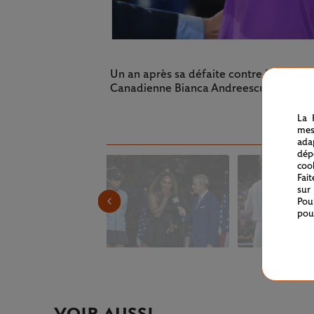
Un an après sa défaite contre Naomi Osak
Canadienne Bianca Andreescu.
La 
mes
ada
dép
coo
Fai
sur
Pou
pou
VOIR AUSSI