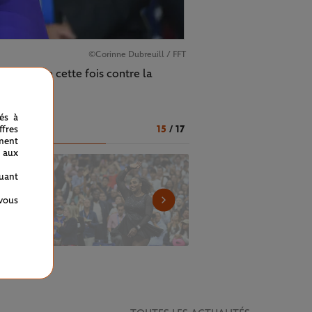
©Corinne Dubreuill / FFT
 s'incline cette fois contre la
nés à
15
/
17
fres
ment
 aux
quant
 vous