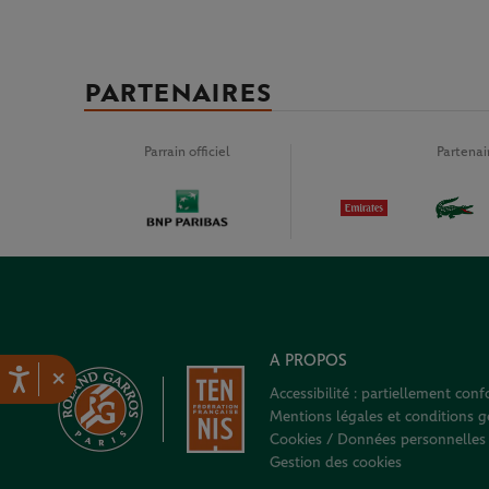
PARTENAIRES
Parrain officiel
Partena
A PROPOS
×
Accessibilité : partiellement con
Mentions légales et conditions gé
Cookies / Données personnelles
Gestion des cookies