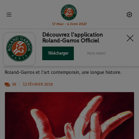
17 Mai - 6 Juin 2027
Découvrez l'application
Roland-Garros Officiel
QUAND ROLAND-GARROS
S'AFFICHE
Télécharger
Non merci
Roland-Garros et l'art contemporain, une longue histoire.
38
12 FÉVRIER 2018