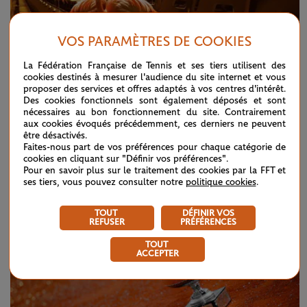
VOS PARAMÈTRES DE COOKIES
La Fédération Française de Tennis et ses tiers utilisent des
cookies destinés à mesurer l'audience du site internet et vous
proposer des services et offres adaptés à vos centres d'intérêt.
Des cookies fonctionnels sont également déposés et sont
nécessaires au bon fonctionnement du site. Contrairement
aux cookies évoqués précédemment, ces derniers ne peuvent
être désactivés.
Faites-nous part de vos préférences pour chaque catégorie de
JEUDI 18 JANVIER 2018
Terre sauvage
cookies en cliquant sur "Définir vos préférences".
Pour en savoir plus sur le traitement des cookies par la FFT et
ses tiers, vous pouvez consulter notre
politique cookies
.
TOUT
DÉFINIR VOS
REFUSER
PRÉFÉRENCES
TOUT
ACCEPTER