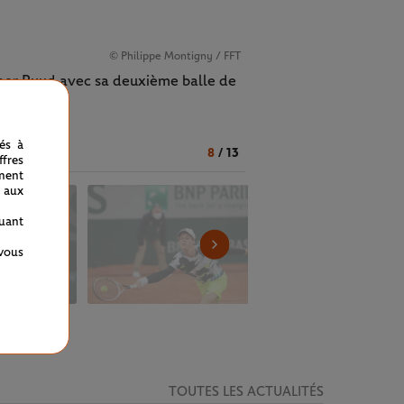
© Philippe Montigny / FFT
sper Ruud avec sa deuxième balle de
nés à
8
/
13
fres
ment
 aux
quant
 vous
TOUTES LES ACTUALITÉS