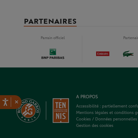
PARTENAIRES
Parrain officiel
Partena
A PROPOS
×
Accessibilité : partiellement con
Mentions légales et conditions gé
Cookies / Données personnelles
Gestion des cookies