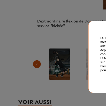
L'extraordinaire flexion de Dominic Th
service "kickée".
La 
mes
ada
dép
coo
Fai
sur
Pou
pou
VOIR AUSSI