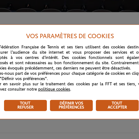
d-Garros, qui a encore connu une folle journée.
VOS PARAMÈTRES DE COOKIES
Fédération Française de Tennis et ses tiers utilisent des cookies desti
urer l'audience du site internet et vous proposer des services et of
ptés à vos centres d'intérêt. Des cookies fonctionnels sont égale
osés et sont nécessaires au bon fonctionnement du site. Contrairement
kies évoqués précédemment, ces derniers ne peuvent être désactivés.
tes-nous part de vos préférences pour chaque catégorie de cookies en cli
 "Définir vos préférences".
r en savoir plus sur le traitement des cookies par la FFT et ses tiers,
vez consulter notre
politique cookies
.
TOUT
DÉFINIR VOS
TOUT
REFUSER
PRÉFÉRENCES
ACCEPTER