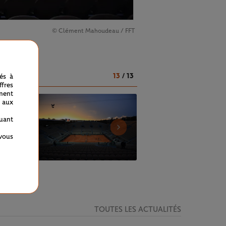
© Clément Mahoudeau / FFT
13
/
13
nés à
fres
ment
 aux
quant
 vous
TOUTES LES ACTUALITÉS