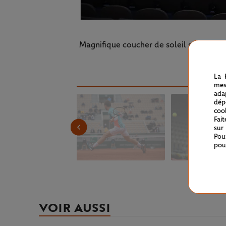
Magnifique coucher de soleil sur Rolan
La 
mes
ada
dép
coo
Fai
sur
Pou
pou
VOIR AUSSI