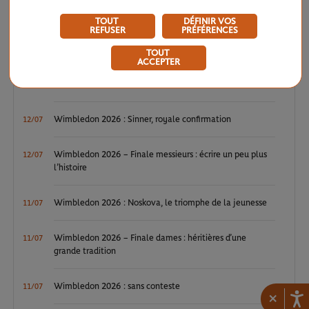
WTA / ATP : une avalanche de premières
04/08
TOUT
DÉFINIR VOS
REFUSER
PRÉFÉRENCES
ATP / WTA : Van Assche et Tagger, la relève couronnée
27/07
TOUT
ACCEPTER
ATP / WTA : se souvenir des belles choses
20/07
Wimbledon 2026 : Sinner, royale confirmation
12/07
Wimbledon 2026 – Finale messieurs : écrire un peu plus
12/07
l’histoire
Wimbledon 2026 : Noskova, le triomphe de la jeunesse
11/07
Wimbledon 2026 – Finale dames : héritières d’une
11/07
grande tradition
Wimbledon 2026 : sans conteste
11/07
×