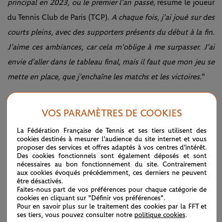
principal en 2023, ou le premier l’an passé
, résume le joueur
du Tennis Club de Paris (TCP).
A chaque fois, j’ai joué sur des
courts pleins, avec des supporters présents du début à la fin.
J’aime ces ambiances, car cela m’oblige à me surpasser. J’ai
envie d’aller dans le tableau final, mais il faut que mon jeu se
mette en place, que j’enchaîne les matchs et les victoires.
"
VOS PARAMÈTRES DE COOKIES
A lire également
La Fédération Française de Tennis et ses tiers utilisent des
QUALIFICATIONS 2025
cookies destinés à mesurer l'audience du site internet et vous
Revivez la quatrième journée (jeudi
proposer des services et offres adaptés à vos centres d'intérêt.
Des cookies fonctionnels sont également déposés et sont
22 mai)
nécessaires au bon fonctionnement du site. Contrairement
aux cookies évoqués précédemment, ces derniers ne peuvent
être désactivés.
Faites-nous part de vos préférences pour chaque catégorie de
cookies en cliquant sur "Définir vos préférences".
LE FIL D'ACTUS
Pour en savoir plus sur le traitement des cookies par la FFT et
ses tiers, vous pouvez consulter notre
politique cookies
.