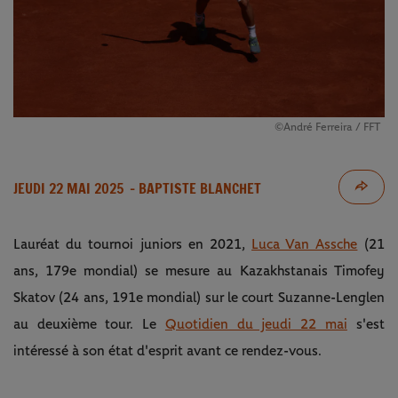
©André Ferreira / FFT
JEUDI 22 MAI 2025
- BAPTISTE BLANCHET
Lauréat du tournoi juniors en 2021,
Luca Van Assche
(21
ans, 179e mondial) se mesure au Kazakhstanais Timofey
Skatov (24 ans, 191e mondial) sur le court Suzanne-Lenglen
au deuxième tour. Le
Quotidien du jeudi 22 mai
s'est
intéressé à son état d'esprit avant ce rendez-vous.