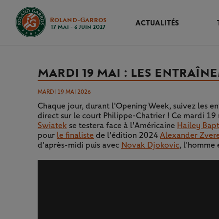
Roland-Garros
ACTUALITÉS
17 Mai - 6 Juin 2027
MARDI 19 MAI : LES ENTRAÎN
MARDI 19 MAI 2026
Chaque jour, durant l'Opening Week, suivez les ent
direct sur le court Philippe-Chatrier ! Ce mardi 19
Swiatek
se testera face à l'Américaine
Hailey Bapt
pour
le finaliste
de l'édition 2024
Alexander Zver
d'après-midi puis avec
Novak Djokovic
, l'homme 