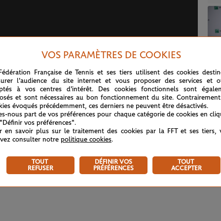
VOS PARAMÈTRES DE COOKIES
Fédération Française de Tennis et ses tiers utilisent des cookies desti
urer l'audience du site internet et vous proposer des services et of
ptés à vos centres d'intérêt. Des cookies fonctionnels sont égale
osés et sont nécessaires au bon fonctionnement du site. Contrairement
kies évoqués précédemment, ces derniers ne peuvent être désactivés.
tes-nous part de vos préférences pour chaque catégorie de cookies en cli
 "Définir vos préférences".
r en savoir plus sur le traitement des cookies par la FFT et ses tiers,
vez consulter notre
politique cookies
.
TOUT
DÉFINIR VOS
TOUT
REFUSER
PRÉFÉRENCES
ACCEPTER