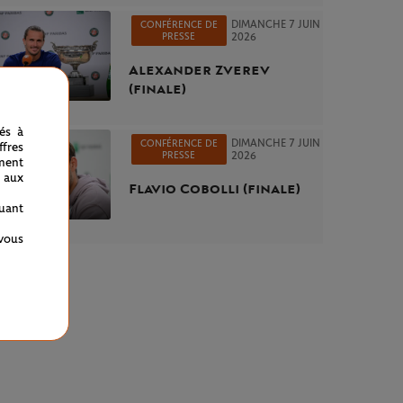
DIMANCHE 7 JUIN
CONFÉRENCE DE
PRESSE
2026
Alexander Zverev
(finale)
nés à
DIMANCHE 7 JUIN
CONFÉRENCE DE
fres
PRESSE
2026
ment
 aux
Flavio Cobolli (finale)
quant
 vous