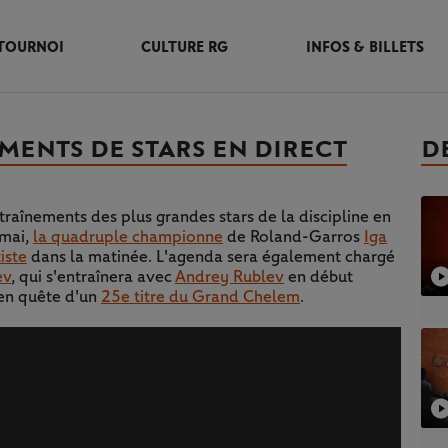
TOURNOI
CULTURE RG
INFOS & BILLETS
EMENTS DE STARS EN DIRECT
D
raînements des plus grandes stars de la discipline en
 mai,
la quadruple championne
de Roland-Garros
Iga
iste
dans la matinée. L'agenda sera également chargé
ev
, qui s'entraînera avec
Andrey Rublev
en début
en quête d'un
25e titre du Grand Chelem
.