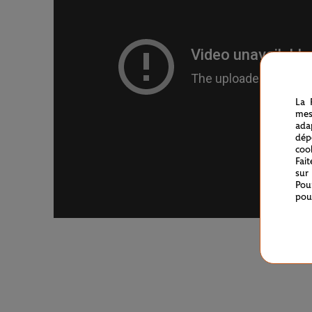
La 
mes
ada
dép
coo
Fai
sur
Pou
pou