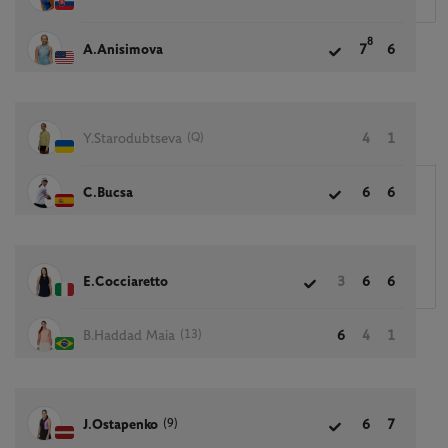
8
A.Anisimova
7
6
(Q)
Y.Starodubtseva
4
1
C.Bucsa
6
6
E.Cocciaretto
3
6
6
(13)
B.Haddad Maia
6
4
1
(9)
J.Ostapenko
6
7