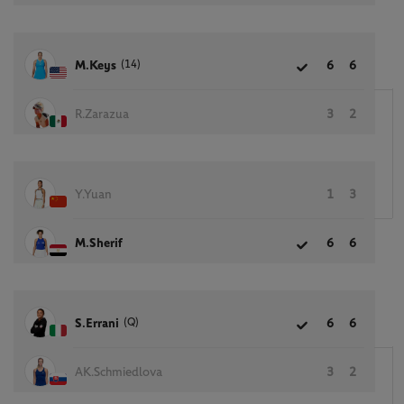
(14)
M.Keys
6
6
R.Zarazua
3
2
Y.Yuan
1
3
M.Sherif
6
6
(Q)
S.Errani
6
6
AK.Schmiedlova
3
2