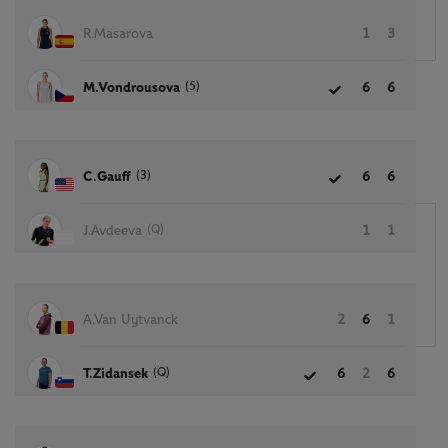
R.Masarova
1
3
(5)
M.Vondrousova
6
6
(3)
C.Gauff
6
6
(Q)
J.Avdeeva
1
1
A.Van Uytvanck
2
6
1
(Q)
T.Zidansek
6
2
6