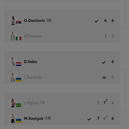
(Q)
O.Danilovic
6
6
M.Trevisan
1
2
D.Vekic
6
L.Tsurenko
5
AB.
7
(Q)
L.Pigossi
5
7
4
4
(18)
M.Kostyuk
7
6
6