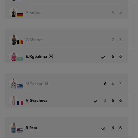
A.Kerber
4
3
G.Minnen
2
3
(4)
E.Rybakina
6
6
(6)
M.Sakkari
6
4
3
V.Gracheva
3
6
6
B.Pera
6
6