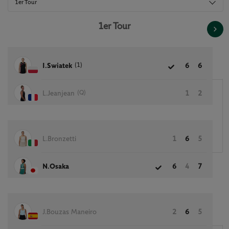
1er Tour
1er Tour
(1)
I.Swiatek
6
6
(Q)
L.Jeanjean
1
2
L.Bronzetti
1
6
5
N.Osaka
6
4
7
J.Bouzas Maneiro
2
6
5