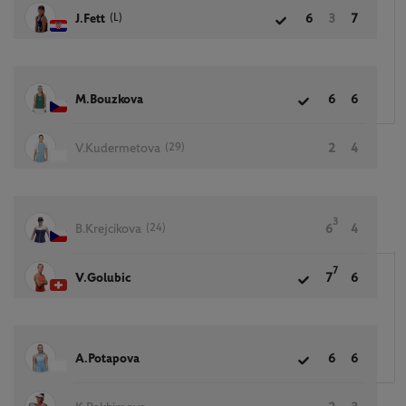
(L)
J.Fett
6
3
7
M.Bouzkova
6
6
(29)
V.Kudermetova
2
4
3
(24)
B.Krejcikova
6
4
7
V.Golubic
7
6
A.Potapova
6
6