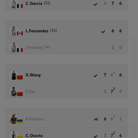
(21)
C.Garcia
4
7
6
(31)
L.Fernandez
6
6
(W)
J.Ponchet
2
0
4
X.Wang
7
6
6
7
Z.Bai
5
7
3
2
A.Kalinina
6
6
1
AB.
7
C.Osorio
3
7
4