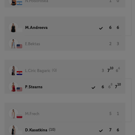
N.Podoroska
1
0
M.Andreeva
6
6
E.Bektas
2
3
10
6
(Q)
L.Ciric Bagaric
3
7
6
8
10
P.Stearns
6
6
7
M.Frech
5
1
(10)
D.Kasatkina
7
6