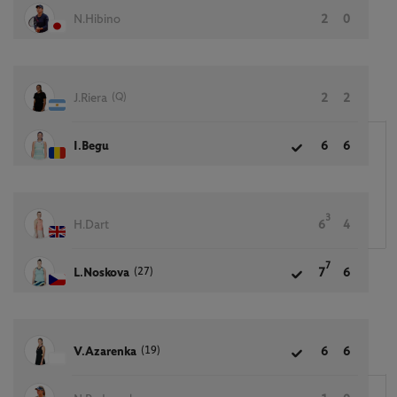
N.Hibino
2
0
(Q)
J.Riera
2
2
I.Begu
6
6
3
H.Dart
6
4
7
(27)
L.Noskova
7
6
(19)
V.Azarenka
6
6