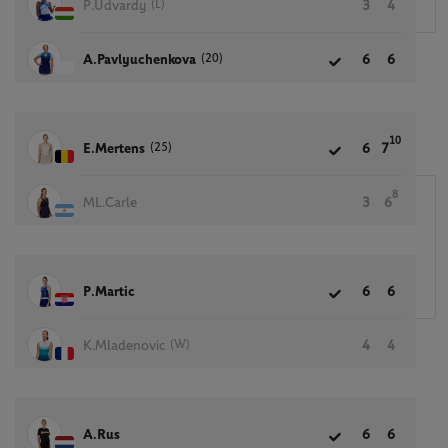
(L)
P.Udvardy
3
4
(20)
A.Pavlyuchenkova
6
6
10
(25)
E.Mertens
6
7
8
ML.Carle
3
6
P.Martic
6
6
(W)
K.Mladenovic
4
4
A.Rus
6
6