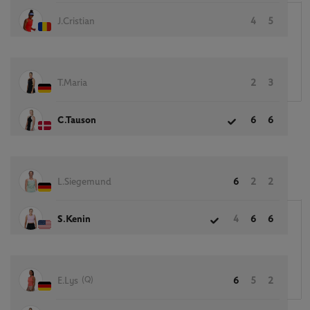
J.Cristian
4
5
T.Maria
2
3
C.Tauson
6
6
L.Siegemund
6
2
2
S.Kenin
4
6
6
(Q)
E.Lys
6
5
2