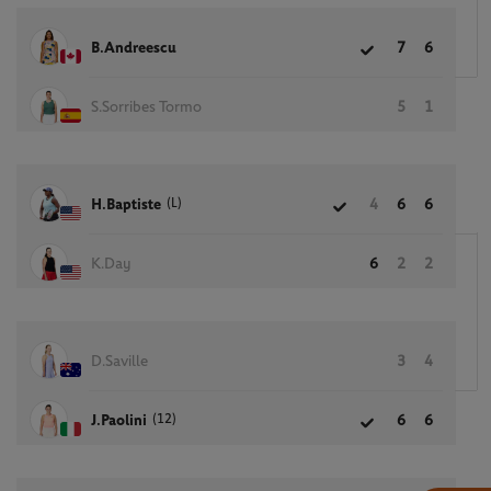
B.Andreescu
7
6
S.Sorribes Tormo
5
1
(L)
H.Baptiste
4
6
6
K.Day
6
2
2
D.Saville
3
4
(12)
J.Paolini
6
6