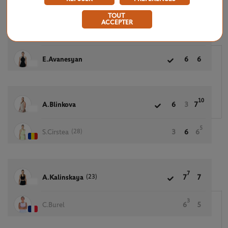
TOUT
ACCEPTER
L.Zhu
2
4
E.Avanesyan
6
6
10
A.Blinkova
6
3
7
5
(28)
S.Cirstea
3
6
6
7
(23)
A.Kalinskaya
7
7
3
C.Burel
6
5