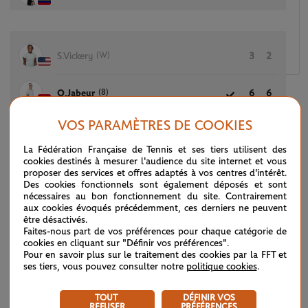
(W)
S.Vickery
3
2
(8)
O.Jabeur
6
6
VOS PARAMÈTRES DE COOKIES
La Fédération Française de Tennis et ses tiers utilisent des
(7)
Q.Zheng
6
6
cookies destinés à mesurer l'audience du site internet et vous
proposer des services et offres adaptés à vos centres d'intérêt.
Des cookies fonctionnels sont également déposés et sont
(W)
A.Cornet
2
1
nécessaires au bon fonctionnement du site. Contrairement
aux cookies évoqués précédemment, ces derniers ne peuvent
être désactivés.
Faites-nous part de vos préférences pour chaque catégorie de
cookies en cliquant sur "Définir vos préférences".
9
A.Krueger
6
4
6
Pour en savoir plus sur le traitement des cookies par la FFT et
ses tiers, vous pouvez consulter notre
politique cookies
.
11
T.Korpatsch
4
6
7
TOUT
DÉFINIR VOS
REFUSER
PRÉFÉRENCES