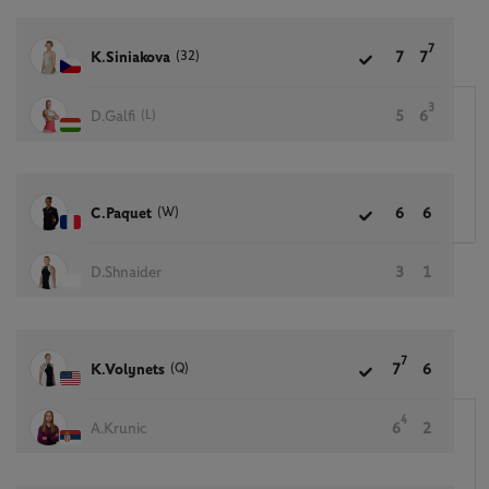
7
(32)
K.Siniakova
7
7
3
(L)
D.Galfi
5
6
(W)
C.Paquet
6
6
D.Shnaider
3
1
7
(Q)
K.Volynets
7
6
4
A.Krunic
6
2