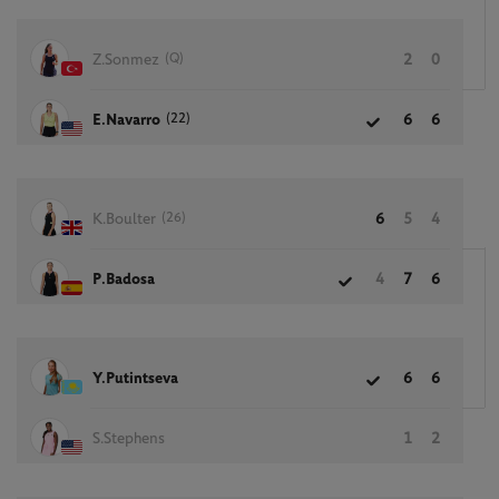
(Q)
Z.Sonmez
2
0
(22)
E.Navarro
6
6
(26)
K.Boulter
6
5
4
P.Badosa
4
7
6
Y.Putintseva
6
6
S.Stephens
1
2