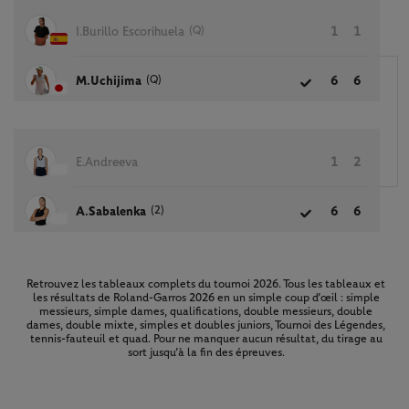
(Q)
I.Burillo Escorihuela
1
1
(Q)
M.Uchijima
6
6
E.Andreeva
1
2
(2)
A.Sabalenka
6
6
Retrouvez les tableaux complets du tournoi 2026. Tous les tableaux et
les résultats de Roland-Garros 2026 en un simple coup d’œil : simple
messieurs, simple dames, qualifications, double messieurs, double
dames, double mixte, simples et doubles juniors, Tournoi des Légendes,
tennis-fauteuil et quad. Pour ne manquer aucun résultat, du tirage au
sort jusqu’à la fin des épreuves.