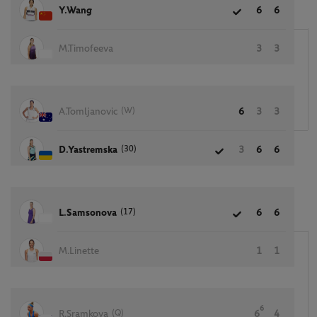
Y.Wang
6
6
M.Timofeeva
3
3
(W)
A.Tomljanovic
6
3
3
(30)
D.Yastremska
3
6
6
(17)
L.Samsonova
6
6
M.Linette
1
1
6
(Q)
R.Sramkova
6
4