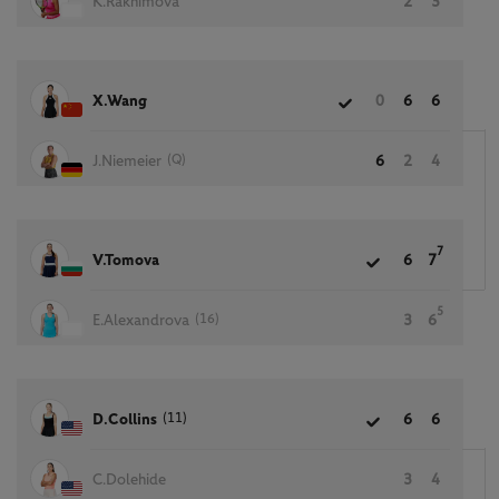
K.Rakhimova
2
3
X.Wang
0
6
6
(Q)
J.Niemeier
6
2
4
7
V.Tomova
6
7
5
(16)
E.Alexandrova
3
6
(11)
D.Collins
6
6
C.Dolehide
3
4