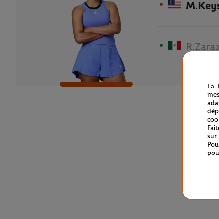
M.Key
R.Zara
La 
mes
ada
dép
coo
Fai
sur
Pou
pou