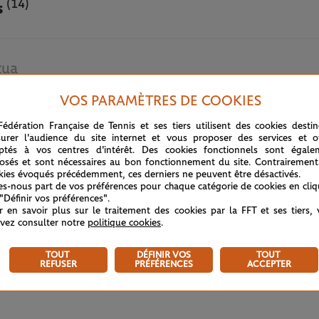
(14)
s
zua
VOS PARAMÈTRES DE COOKIES
28 MAI 2024
Fédération Française de Tennis et ses tiers utilisent des cookies desti
urer l'audience du site internet et vous proposer des services et of
ptés à vos centres d'intérêt. Des cookies fonctionnels sont égale
osés et sont nécessaires au bon fonctionnement du site. Contrairement
kies évoqués précédemment, ces derniers ne peuvent être désactivés.
tes-nous part de vos préférences pour chaque catégorie de cookies en cli
 "Définir vos préférences".
r en savoir plus sur le traitement des cookies par la FFT et ses tiers,
vez consulter notre
politique cookies
.
TOUT
DÉFINIR VOS
TOUT
REFUSER
PRÉFÉRENCES
ACCEPTER