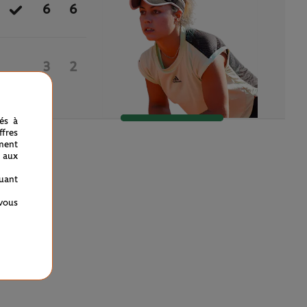
6
6
3
2
nés à
fres
ment
 aux
quant
 vous