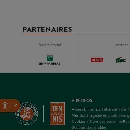
PARTENAIRES
Parrain officiel
Partena
A PROPOS
×
Accessibilité : partiellement con
Mentions légales et conditions gé
Cookies / Données personnelles
Gestion des cookies