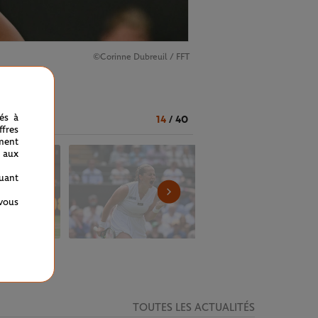
©Corinne Dubreuil / FFT
nés à
14
/
40
fres
ment
 aux
quant
 vous
TOUTES LES ACTUALITÉS