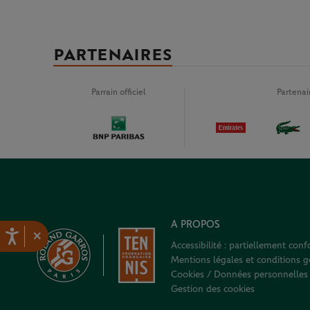
PARTENAIRES
Parrain officiel
Partena
A PROPOS
×
Accessibilité : partiellement con
Mentions légales et conditions gé
Cookies / Données personnelles
Gestion des cookies