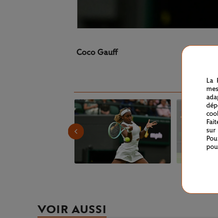
Coco Gauff
La 
mes
ada
dép
coo
Fai
sur
Pou
pou
VOIR AUSSI