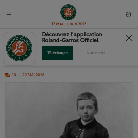
17 Mai - 6 Juin 2027
Découvrez l'application
Roland-Garros Officiel
2/ DES ORIGINES À L'HORIZON...
Télécharger
Non merci
... Ou le tempérament d'un homme.
10
29 MAI 2018