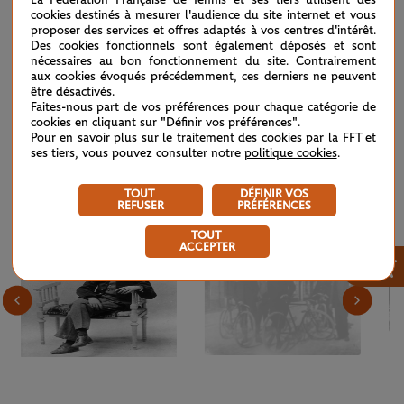
La Fédération Française de Tennis et ses tiers utilisent des
Roland Garros à 12 ans en costume de lycéen. Paris,
cookies destinés à mesurer l'audience du site internet et vous
1900.
proposer des services et offres adaptés à vos centres d'intérêt.
Des cookies fonctionnels sont également déposés et sont
A quatre ans, il quitte l’ancienne île Bourbon et suit ses
nécessaires au bon fonctionnement du site. Contrairement
parents à Saïgon, en Cochinchine. Inscrit au lycée
aux cookies évoqués précédemment, ces derniers ne peuvent
Stanislas, à Paris, afin d’y mener ses études, Roland doit
être désactivés.
quitter, à 11 ans, le foyer familial. Seul, il découvre
Faites-nous part de vos préférences pour chaque catégorie de
alors l’indépendance et se forge un solide
cookies en cliquant sur "Définir vos préférences".
Pour en savoir plus sur le traitement des cookies par la FFT et
tempérament. Souffrant, il est envoyé à Cannes, où il
ses tiers, vous pouvez consulter notre
politique cookies
.
renaît grâce au sport.
TOUT
DÉFINIR VOS
REFUSER
PRÉFÉRENCES
2
/
10
TOUT
ACCEPTER
×