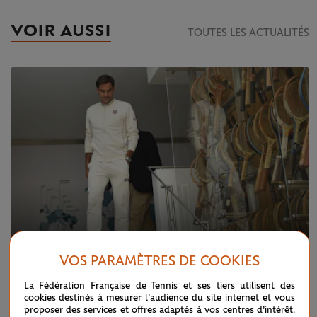
VOIR AUSSI
TOUTES LES ACTUALITÉS
VOS PARAMÈTRES DE COOKIES
La Fédération Française de Tennis et ses tiers utilisent des
MARDI 27 SEPTEMBRE 2022
cookies destinés à mesurer l'audience du site internet et vous
Roger Federer, pour l’amour du jeu
proposer des services et offres adaptés à vos centres d'intérêt.