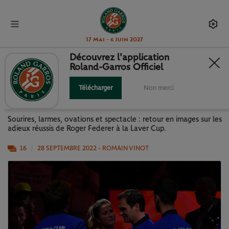
17 Mai - 6 Juin 2027
Découvrez l'application
Roland-Garros Officiel
LA DERNIÈRE DANSE DE ROGER
FEDERER EN IMAGES
Télécharger
Non merci
Sourires, larmes, ovations et spectacle : retour en images sur les
adieux réussis de Roger Federer à la Laver Cup.
16
28 SEPTEMBRE 2022
- ROMAIN VINOT