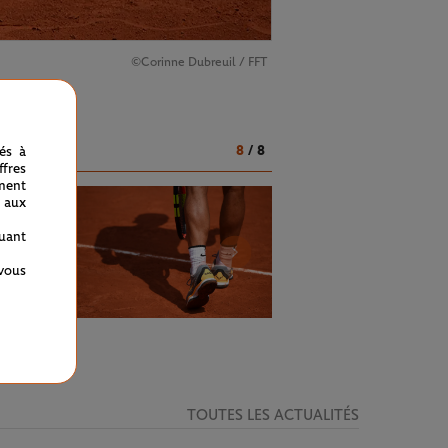
©Corinne Dubreuil / FFT
8
/
8
nés à
fres
ment
 aux
quant
 vous
TOUTES LES ACTUALITÉS