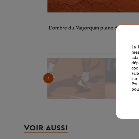
L’ombre du Majorquin plane déjà sur le t
La 
mes
ada
dép
coo
Fai
sur
Pou
pou
VOIR AUSSI