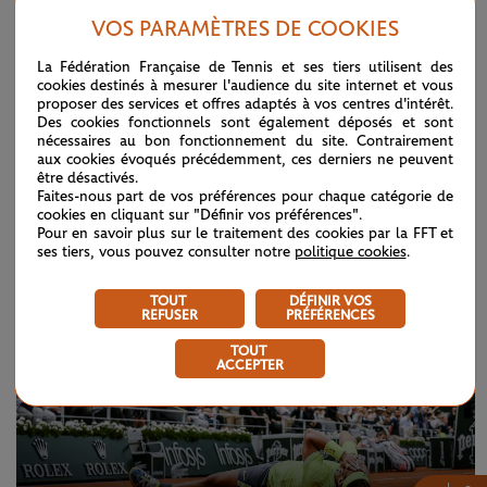
VOS PARAMÈTRES DE COOKIES
La Fédération Française de Tennis et ses tiers utilisent des
cookies destinés à mesurer l'audience du site internet et vous
MERCREDI 27 NOVEMBRE 2024
RAFAEL NADAL
proposer des services et offres adaptés à vos centres d'intérêt.
Des cookies fonctionnels sont également déposés et sont
Rafael Nadal : ses 22 titres du Grand Chelem
nécessaires au bon fonctionnement du site. Contrairement
en images
aux cookies évoqués précédemment, ces derniers ne peuvent
être désactivés.
Faites-nous part de vos préférences pour chaque catégorie de
cookies en cliquant sur "Définir vos préférences".
Pour en savoir plus sur le traitement des cookies par la FFT et
ses tiers, vous pouvez consulter notre
politique cookies
.
TOUT
DÉFINIR VOS
REFUSER
PRÉFÉRENCES
TOUT
ACCEPTER