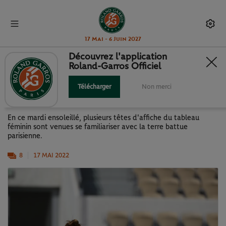
17 Mai - 6 Juin 2027
Découvrez l'application
Roland-Garros Officiel
OSAKA, GARCIA ET SAKKARI
S'ENTRAÎNENT AU SOLEIL
Télécharger
Non merci
En ce mardi ensoleillé, plusieurs têtes d'affiche du tableau
féminin sont venues se familiariser avec la terre battue
parisienne.
8
17 MAI 2022