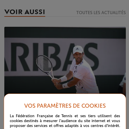
VOIR AUSSI
TOUTES LES ACTUALITÉS
VOS PARAMÈTRES DE COOKIES
La Fédération Française de Tennis et ses tiers utilisent des
MARDI 17 MAI 2022
EN DIRECT J2 : Verdasco ok, Lopez sorti
cookies destinés à mesurer l'audience du site internet et vous
proposer des services et offres adaptés à vos centres d'intérêt.