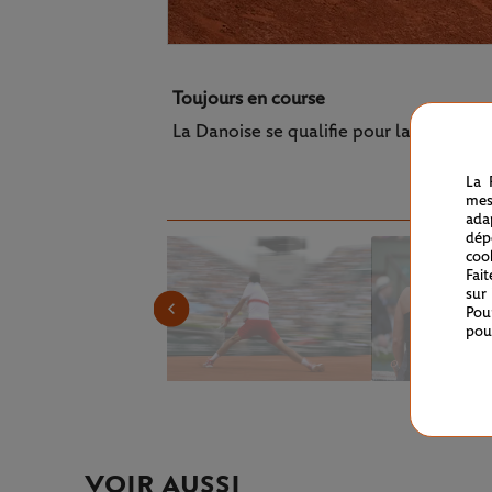
Toujours en course
La Danoise se qualifie pour la troisième
La 
mes
ada
dép
coo
Fai
sur
Pou
pou
VOIR AUSSI