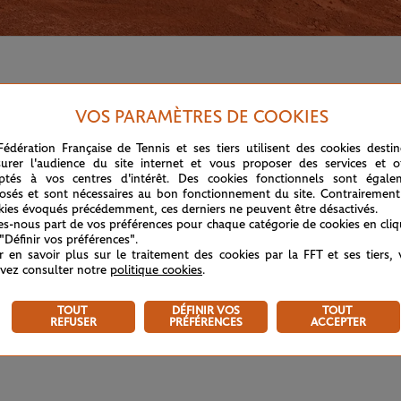
 fois en deuxième semaine à Paris, où elle n'a jamais dépassé
VOS PARAMÈTRES DE COOKIES
Fédération Française de Tennis et ses tiers utilisent des cookies desti
urer l'audience du site internet et vous proposer des services et of
ptés à vos centres d'intérêt. Des cookies fonctionnels sont égale
osés et sont nécessaires au bon fonctionnement du site. Contrairement
kies évoqués précédemment, ces derniers ne peuvent être désactivés.
tes-nous part de vos préférences pour chaque catégorie de cookies en cli
 "Définir vos préférences".
r en savoir plus sur le traitement des cookies par la FFT et ses tiers,
vez consulter notre
politique cookies
.
TOUT
DÉFINIR VOS
TOUT
REFUSER
PRÉFÉRENCES
ACCEPTER