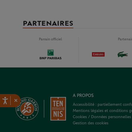
PARTENAIRES
Parrain officiel
Partena
A PROPOS
×
Accessibilité : partiellement con
Mentions légales et conditions gé
Cookies / Données personnelles
Gestion des cookies