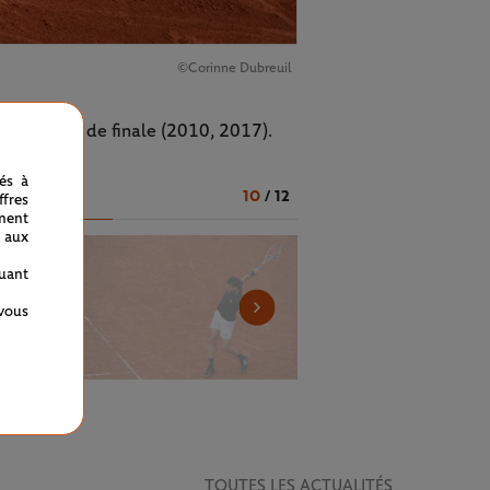
©Corinne Dubreuil
 les quarts de finale (2010, 2017).
nés à
10
/
12
fres
ment
 aux
quant
 vous
TOUTES LES ACTUALITÉS