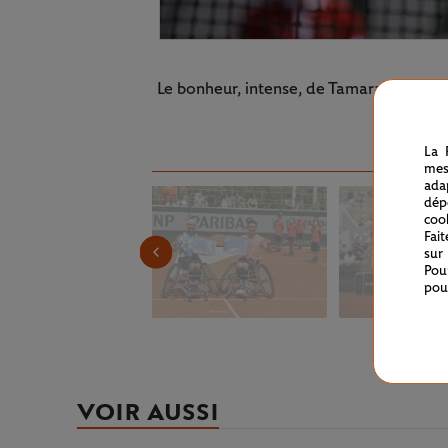
Le bonheur, intense, de Tamara Zidansek
La 
mes
ada
dép
coo
Fai
sur
Pou
pou
VOIR AUSSI