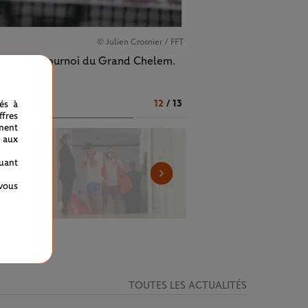
© Julien Crosnier / FFT
inale d'un tournoi du Grand Chelem.
12
/
13
nés à
fres
ment
 aux
quant
 vous
TOUTES LES ACTUALITÉS