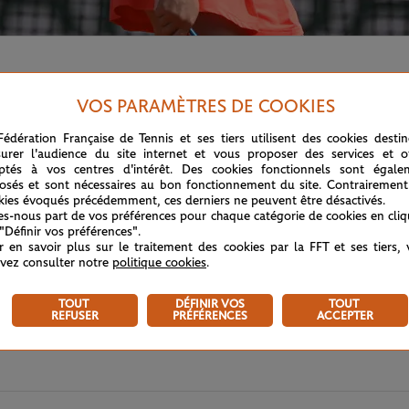
. Jamais une joueuse slovène n'avait atteint les quarts de f
VOS PARAMÈTRES DE COOKIES
Fédération Française de Tennis et ses tiers utilisent des cookies desti
urer l'audience du site internet et vous proposer des services et of
ptés à vos centres d'intérêt. Des cookies fonctionnels sont égale
osés et sont nécessaires au bon fonctionnement du site. Contrairement
kies évoqués précédemment, ces derniers ne peuvent être désactivés.
tes-nous part de vos préférences pour chaque catégorie de cookies en cli
 "Définir vos préférences".
r en savoir plus sur le traitement des cookies par la FFT et ses tiers,
vez consulter notre
politique cookies
.
TOUT
DÉFINIR VOS
TOUT
REFUSER
PRÉFÉRENCES
ACCEPTER