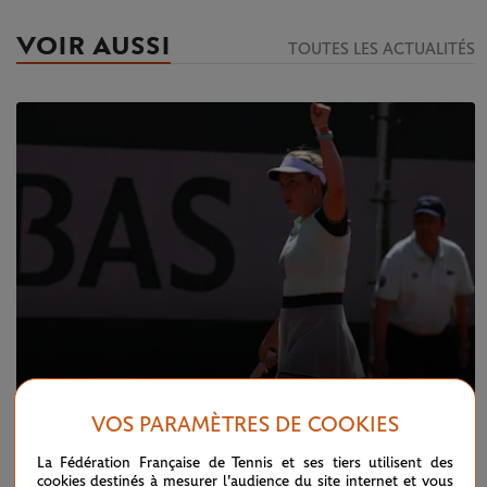
VOIR AUSSI
TOUTES LES ACTUALITÉS
VOS PARAMÈTRES DE COOKIES
JEUDI 19 MAI 2022
EN DIRECT : premiers qualifiés et tirage
La Fédération Française de Tennis et ses tiers utilisent des
cookies destinés à mesurer l'audience du site internet et vous
effectué