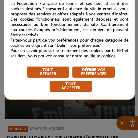
La Fédération Française de Tennis et ses tiers utilisent des
Samedi 25 mai : le programme de la journée
cookies destinés à mesurer l'audience du site internet et vous
Yannick Noah
proposer des services et offres adaptés à vos centres d'intérêt.
Des cookies fonctionnels sont également déposés et sont
nécessaires au bon fonctionnement du site. Contrairement
aux cookies évoqués précédemment, ces derniers ne peuvent
être désactivés.
Faites-nous part de vos préférences pour chaque catégorie de
cookies en cliquant sur "Définir vos préférences".
Pour en savoir plus sur le traitement des cookies par la FFT et
ses tiers, vous pouvez consulter notre
politique cookies
.
TOUT
DÉFINIR VOS
REFUSER
PRÉFÉRENCES
TOUT
ACCEPTER
×
SAMEDI 25 MAI 2024
MEDIA DAY
Carlos Alcaraz : "Je m'entraîne tous les