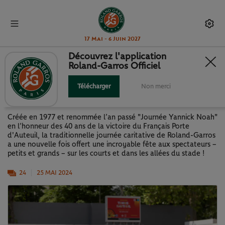
17 Mai - 6 Juin 2027
Découvrez l'application
Roland-Garros Officiel
JOURNÉE YANNICK NOAH : UN
ÉVÉNEMENT UNIQUE ET FESTIF !
Télécharger
Non merci
Créée en 1977 et renommée l’an passé "Journée Yannick Noah"
en l’honneur des 40 ans de la victoire du Français Porte
d'Auteuil, la traditionnelle journée caritative de Roland-Garros
a une nouvelle fois offert une incroyable fête aux spectateurs –
petits et grands – sur les courts et dans les allées du stade !
24
25 MAI 2024