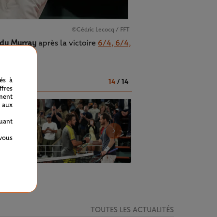
©Cédric Lecocq / FFT
dy Murray
après la victoire
6/4, 6/4,
nés à
14
/
14
fres
ment
 aux
quant
 vous
TOUTES LES ACTUALITÉS