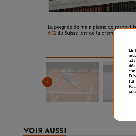
La poignée de main pleine de respect (
6/2
du Suisse lors de la première sess
La 
mes
ada
dép
coo
Fai
sur
Pou
pou
VOIR AUSSI