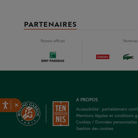
PARTENAIRES
Parrain officiel
Partena
A PROPOS
×
Accessibilité : partiellement con
Mentions légales et conditions gé
Cookies / Données personnelles
Gestion des cookies