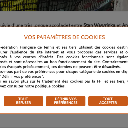
suivie d'une très longue accolade) entre
Stan Wawrinka
et
An
ion de soirée de ce Roland-Garros 2024.
VOS PARAMÈTRES DE COOKIES
Fédération Française de Tennis et ses tiers utilisent des cookies desti
urer l'audience du site internet et vous proposer des services et of
ptés à vos centres d'intérêt. Des cookies fonctionnels sont égale
osés et sont nécessaires au bon fonctionnement du site. Contrairement
kies évoqués précédemment, ces derniers ne peuvent être désactivés.
tes-nous part de vos préférences pour chaque catégorie de cookies en cli
 "Définir vos préférences".
r en savoir plus sur le traitement des cookies par la FFT et ses tiers,
vez consulter notre
politique cookies
.
TOUT
DÉFINIR VOS
TOUT
REFUSER
PRÉFÉRENCES
ACCEPTER