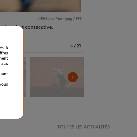
©Philippe Montigny / FFT
ptième fois consécutive.
6
/
21
nés à
fres
ment
 aux
quant
 vous
TOUTES LES ACTUALITÉS