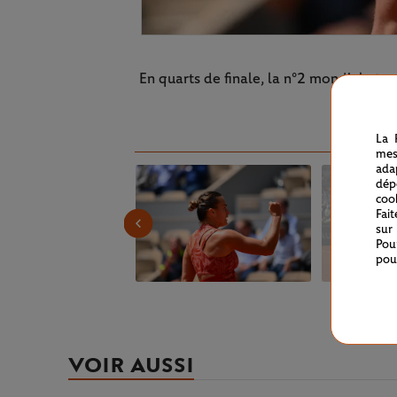
En quarts de finale, la n°2 mondiale te
La 
mes
ada
dép
coo
Fai
sur
Pou
pou
VOIR AUSSI