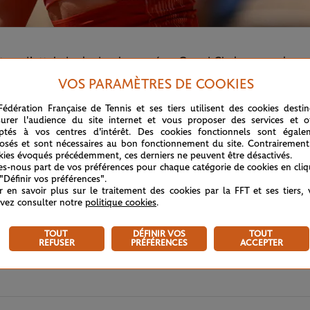
ntera d'atteindre le dernier carré en Grand Chelem pour la se
VOS PARAMÈTRES DE COOKIES
Fédération Française de Tennis et ses tiers utilisent des cookies desti
urer l'audience du site internet et vous proposer des services et of
ptés à vos centres d'intérêt. Des cookies fonctionnels sont égale
osés et sont nécessaires au bon fonctionnement du site. Contrairement
kies évoqués précédemment, ces derniers ne peuvent être désactivés.
tes-nous part de vos préférences pour chaque catégorie de cookies en cli
 "Définir vos préférences".
r en savoir plus sur le traitement des cookies par la FFT et ses tiers,
vez consulter notre
politique cookies
.
TOUT
DÉFINIR VOS
TOUT
REFUSER
PRÉFÉRENCES
ACCEPTER