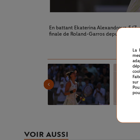
En battant Ekaterina Alexandrova 5/7,
finale de Roland-Garros depuis Patric
La 
mes
ada
dép
coo
Fai
sur
Pou
pou
VOIR AUSSI