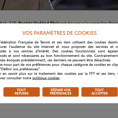
 6/4, 7/5,
Beatriz Haddad Maia
est devenue la première Brési
ia Medrado en 1979.
VOS PARAMÈTRES DE COOKIES
Fédération Française de Tennis et ses tiers utilisent des cookies desti
urer l'audience du site internet et vous proposer des services et of
ptés à vos centres d'intérêt. Des cookies fonctionnels sont égale
osés et sont nécessaires au bon fonctionnement du site. Contrairement
kies évoqués précédemment, ces derniers ne peuvent être désactivés.
tes-nous part de vos préférences pour chaque catégorie de cookies en cli
 "Définir vos préférences".
r en savoir plus sur le traitement des cookies par la FFT et ses tiers,
vez consulter notre
politique cookies
.
TOUT
DÉFINIR VOS
TOUT
REFUSER
PRÉFÉRENCES
ACCEPTER