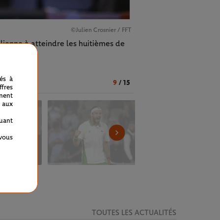
©Julien Crosnier / FFT
lienne à atteindre les huitièmes de
nés à
9
/
15
fres
ment
 aux
quant
 vous
TOUTES LES ACTUALITÉS