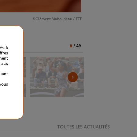
©Clément Mahoudeau / FFT
8
/
49
nés à
fres
ment
 aux
quant
 vous
TOUTES LES ACTUALITÉS