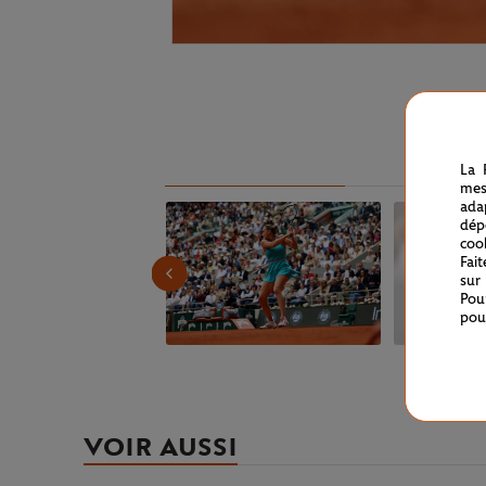
La 
mes
ada
dép
coo
Fai
sur
Pou
pou
VOIR AUSSI