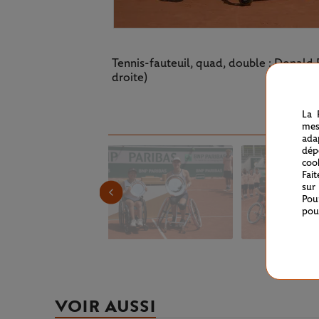
Tennis-fauteuil, quad, double : Donald
droite)
La 
mes
ada
dép
coo
Fai
sur
Pou
pou
VOIR AUSSI