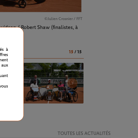
©Julien Crosnier / FFT
idson / Robert Shaw (finalistes, à
nés à
15
/
15
fres
ment
 aux
quant
 vous
TOUTES LES ACTUALITÉS