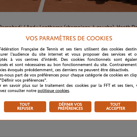
 Ramphadi / Andy Lapthorne (champions, à gauche), Heath Dav
VOS PARAMÈTRES DE COOKIES
Fédération Française de Tennis et ses tiers utilisent des cookies desti
urer l'audience du site internet et vous proposer des services et of
ptés à vos centres d'intérêt. Des cookies fonctionnels sont égale
osés et sont nécessaires au bon fonctionnement du site. Contrairement
kies évoqués précédemment, ces derniers ne peuvent être désactivés.
tes-nous part de vos préférences pour chaque catégorie de cookies en cli
 "Définir vos préférences".
r en savoir plus sur le traitement des cookies par la FFT et ses tiers,
vez consulter notre
politique cookies
.
TOUT
DÉFINIR VOS
TOUT
REFUSER
PRÉFÉRENCES
ACCEPTER