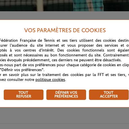
nol continue d'écrire l'histoire à Roland-Garros. Et quelle hi
VOS PARAMÈTRES DE COOKIES
Fédération Française de Tennis et ses tiers utilisent des cookies desti
urer l'audience du site internet et vous proposer des services et of
ptés à vos centres d'intérêt. Des cookies fonctionnels sont égale
osés et sont nécessaires au bon fonctionnement du site. Contrairement
kies évoqués précédemment, ces derniers ne peuvent être désactivés.
tes-nous part de vos préférences pour chaque catégorie de cookies en cli
 "Définir vos préférences".
r en savoir plus sur le traitement des cookies par la FFT et ses tiers,
vez consulter notre
politique cookies
.
TOUT
DÉFINIR VOS
TOUT
REFUSER
PRÉFÉRENCES
ACCEPTER