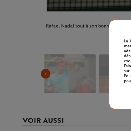
Rafael Nadal tout à son bonheur. L'Espag
La 
mes
ada
dép
coo
Fai
sur
Pou
pou
VOIR AUSSI