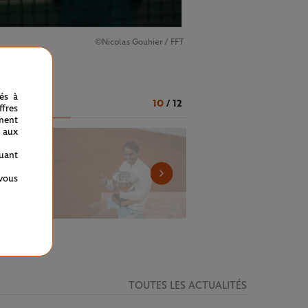
©Nicolas Gouhier / FFT
stoire !
nés à
10
/
12
fres
ment
 aux
quant
 vous
TOUTES LES ACTUALITÉS