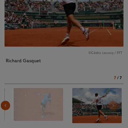
©Cédric Lecocq / FFT
Richard Gasquet
7
/
7