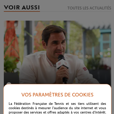
VOIR AUSSI
TOUTES LES ACTUALITÉS
VOS PARAMÈTRES DE COOKIES
JEUDI 30 MAI 2019
Roger Federer : "J'avais déjà les larmes aux
La Fédération Française de Tennis et ses tiers utilisent des
cookies destinés à mesurer l'audience du site internet et vous
yeux..."
proposer des services et offres adaptés à vos centres d'intérêt.