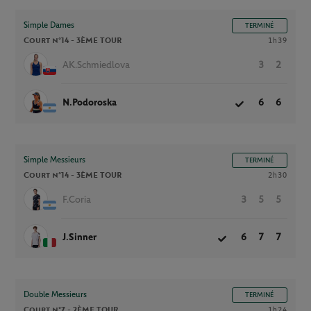
Simple Dames
TERMINÉ
Court n°14 -
3ÈME TOUR
1h39
AK.Schmiedlova
3
2
N.Podoroska
6
6
Simple Messieurs
TERMINÉ
Court n°14 -
3ÈME TOUR
2h30
F.Coria
3
5
5
J.Sinner
6
7
7
Double Messieurs
TERMINÉ
Court n°7 -
2ÈME TOUR
1h24