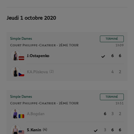
Jeudi 1 octobre 2020
Simple Dames
TERMINÉ
Court Philippe-Chatrier -
2ÈME TOUR
1h09
J.Ostapenko
6
6
(2)
KA.Pliskova
4
2
Simple Dames
TERMINÉ
Court Philippe-Chatrier -
2ÈME TOUR
1h51
A.Bogdan
6
3
2
(4)
S.Kenin
3
6
6