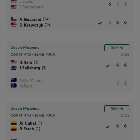
L.Davis
6
3
1
S.Santamaria
(14)
A.Guarachi
2
6
6
(14)
D.Krawczyk
Double Messieurs
TERMINÉ
Court n°13 -
2ÈME TOUR
0h51
(3)
R.Ram
6
6
(3)
J.Salisbury
A.De Minaur
3
1
M.Reid
Double Messieurs
TERMINÉ
Court n°13 -
2ÈME TOUR
1h15
(1)
JS.Cabal
6
6
(1)
R.Farah