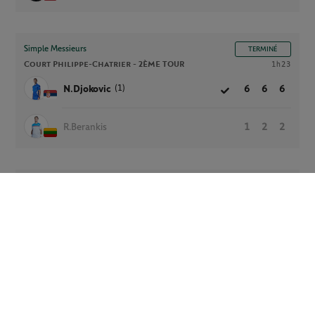
Simple Messieurs
TERMINÉ
Court Philippe-Chatrier -
2ÈME TOUR
1h23
(1)
N.Djokovic
6
6
6
R.Berankis
1
2
2
Simple Messieurs
TERMINÉ
Court Philippe-Chatrier -
2ÈME TOUR
1h28
P.Cuevas
1
4
2
(5)
S.Tsitsipas
6
6
6