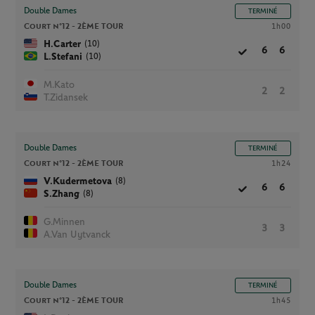
Double Dames
TERMINÉ
Court n°12 -
2ÈME TOUR
1h00
(10)
H.Carter
6
6
(10)
L.Stefani
M.Kato
2
2
T.Zidansek
Double Dames
TERMINÉ
Court n°12 -
2ÈME TOUR
1h24
(8)
V.Kudermetova
6
6
(8)
S.Zhang
G.Minnen
3
3
A.Van Uytvanck
Double Dames
TERMINÉ
Court n°12 -
2ÈME TOUR
1h45