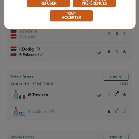
REFUSER
PRÉFÉRENCES
TOUT
Double Messieurs
TERMINÉ
ACCEPTER
Court n°9 -
2ÈME TOUR
1h41
A.Bedene
3
6
1
D.Novak
(5)
I.Dodig
6
3
6
(5)
F.Polasek
Simple Dames
TERMINÉ
Court n°9 -
3ÈME TOUR
2h39
8
M.Trevisan
1
7
6
6
(20)
M.Sakkari
6
6
3
Double Dames
TERMINÉ