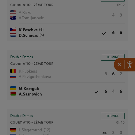
Court n°10 -
2ÈME TOUR
1h09
A.Riske
4
3
A.Tomljanovic
(6)
K.Peschke
6
6
(6)
D.Schuurs
Double Dames
TERMINÉ
×
Court n°10 -
2ÈME TOUR
2h05
K.Flipkens
3
6
2
A.Pavlyuchenkova
M.Kostyuk
6
4
6
A.Sasnovich
Double Dames
TERMINÉ
Court n°10 -
2ÈME TOUR
0h40
(12)
L.Siegemund
3
0
AB.