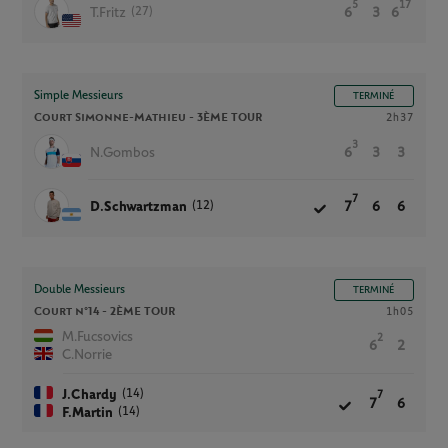
5
17
(27)
T.Fritz
6
3
6
Simple Messieurs
TERMINÉ
Court Simonne-Mathieu -
3ÈME TOUR
2h37
3
N.Gombos
6
3
3
7
(12)
D.Schwartzman
7
6
6
Double Messieurs
TERMINÉ
Court n°14 -
2ÈME TOUR
1h05
M.Fucsovics
2
6
2
C.Norrie
(14)
J.Chardy
7
7
6
(14)
F.Martin