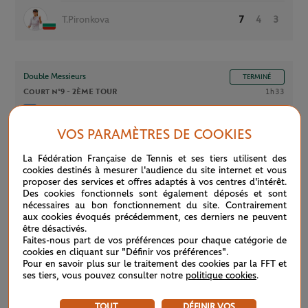
T.Pironkova
7
4
3
Double Messieurs
TERMINÉ
Court n°9 -
2ÈME TOUR
1h33
A.Molteni
5
4
H.Nys
VOS PARAMÈTRES DE COOKIES
(7)
M.Pavic
7
6
La Fédération Française de Tennis et ses tiers utilisent des
(7)
B.Soares
cookies destinés à mesurer l'audience du site internet et vous
proposer des services et offres adaptés à vos centres d'intérêt.
Des cookies fonctionnels sont également déposés et sont
nécessaires au bon fonctionnement du site. Contrairement
Double Dames
TERMINÉ
aux cookies évoqués précédemment, ces derniers ne peuvent
Court n°9 -
2ÈME TOUR
1h12
être désactivés.
Faites-nous part de vos préférences pour chaque catégorie de
V.Gracheva
1
3
cookies en cliquant sur "Définir vos préférences".
J.Paolini
Pour en savoir plus sur le traitement des cookies par la FFT et
ses tiers, vous pouvez consulter notre
politique cookies
.
A.Mitu
6
6
PM.Tig
TOUT
DÉFINIR VOS