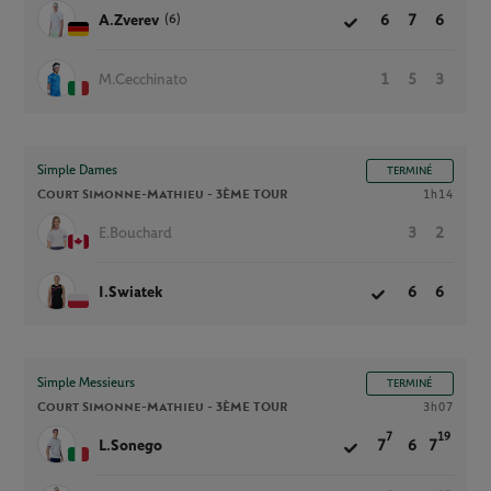
(6)
A.Zverev
6
7
6
M.Cecchinato
1
5
3
Simple Dames
TERMINÉ
Court Simonne-Mathieu -
3ÈME TOUR
1h14
E.Bouchard
3
2
I.Swiatek
6
6
Simple Messieurs
TERMINÉ
Court Simonne-Mathieu -
3ÈME TOUR
3h07
7
19
L.Sonego
7
6
7