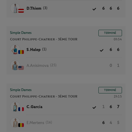
(3)
D.Thiem
6
6
6
Simple Dames
TERMINÉ
Court Philippe-Chatrier -
3ÈME TOUR
0h54
(1)
S.Halep
6
6
(25)
A.Anisimova
0
1
Simple Dames
TERMINÉ
Court Philippe-Chatrier -
3ÈME TOUR
2h15
C.Garcia
1
6
7
(16)
E.Mertens
6
4
5