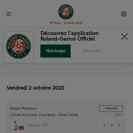
17 Mai - 6 Juin 2027
Découvrez l'application
Roland-Garros Officiel
TOUS LES MATCHS
Télécharger
Non merci
RG 2020
Vendredi 2 octobre 2020
Simple Messieurs
TERMINÉ
Court Philippe-Chatrier -
3ÈME TOUR
2h15
(28)
C.Ruud
4
3
1