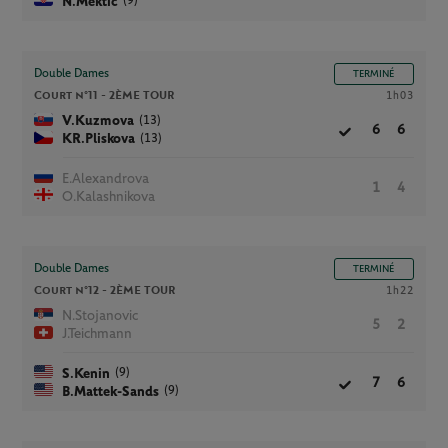
(9)
N.Mektic
Double Dames
TERMINÉ
Court n°11 -
2ÈME TOUR
1h03
(13)
V.Kuzmova
6
6
(13)
KR.Pliskova
E.Alexandrova
1
4
O.Kalashnikova
Double Dames
TERMINÉ
Court n°12 -
2ÈME TOUR
1h22
N.Stojanovic
5
2
J.Teichmann
(9)
S.Kenin
7
6
(9)
B.Mattek-Sands