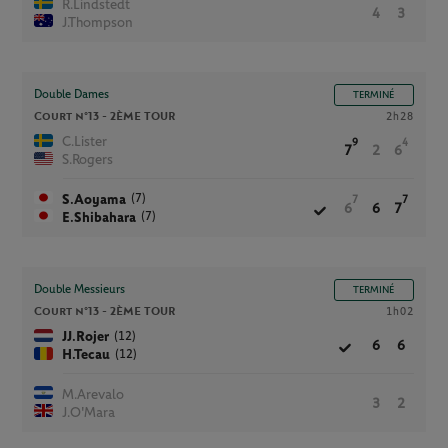
R.Lindstedt
4
3
J.Thompson
Double Dames
TERMINÉ
Court n°13 -
2ÈME TOUR
2h28
C.Lister
9
4
7
2
6
S.Rogers
(7)
S.Aoyama
7
7
6
6
7
(7)
E.Shibahara
Double Messieurs
TERMINÉ
Court n°13 -
2ÈME TOUR
1h02
(12)
JJ.Rojer
6
6
(12)
H.Tecau
M.Arevalo
3
2
J.O'Mara