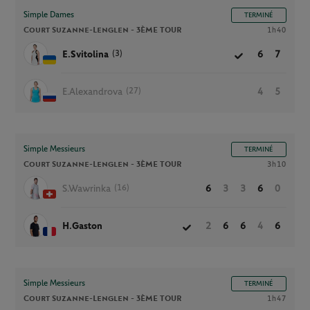
Simple Dames
TERMINÉ
Court Suzanne-Lenglen -
3ÈME TOUR
1h40
(3)
E.Svitolina
6
7
(27)
E.Alexandrova
4
5
Simple Messieurs
TERMINÉ
Court Suzanne-Lenglen -
3ÈME TOUR
3h10
(16)
S.Wawrinka
6
3
3
6
0
H.Gaston
2
6
6
4
6
Simple Messieurs
TERMINÉ
Court Suzanne-Lenglen -
3ÈME TOUR
1h47