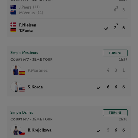
(11)
J.Peers
3
6
3
(11)
M.Venus
F.Nielsen
7
7
6
T.Puetz
Simple Messieurs
TERMINÉ
Court n°7 -
3ÈME TOUR
1h59
P.Martinez
4
3
1
S.Korda
6
6
6
Simple Dames
TERMINÉ
Court n°7 -
3ÈME TOUR
2h38
B.Krejcikova
5
6
6