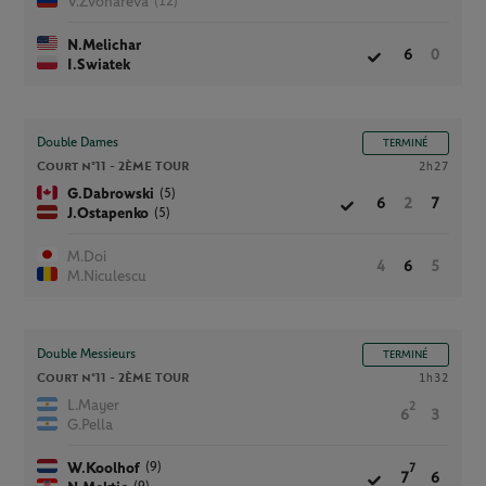
(12)
V.Zvonareva
N.Melichar
6
0
I.Swiatek
Double Dames
TERMINÉ
Court n°11 -
2ÈME TOUR
2h27
(5)
G.Dabrowski
6
2
7
(5)
J.Ostapenko
M.Doi
4
6
5
M.Niculescu
Double Messieurs
TERMINÉ
Court n°11 -
2ÈME TOUR
1h32
L.Mayer
2
6
3
G.Pella
(9)
W.Koolhof
7
7
6