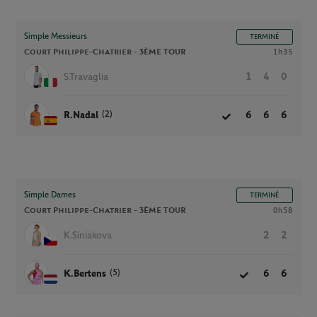
Simple Messieurs
TERMINÉ
Court Philippe-Chatrier -
3ÈME TOUR
1h35
S.Travaglia
1
4
0
(2)
R.Nadal
6
6
6
Simple Dames
TERMINÉ
Court Philippe-Chatrier -
3ÈME TOUR
0h58
K.Siniakova
2
2
(5)
K.Bertens
6
6