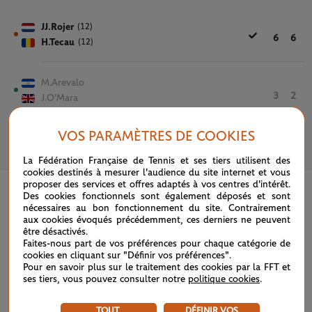
JJ.Rojer
(12)
6
6
H.Tecau
(12)
M.Arevalo
3
2
J.O'Mara
VOS PARAMÈTRES DE COOKIES
2 OCTOBRE 2020
La Fédération Française de Tennis et ses tiers utilisent des
cookies destinés à mesurer l'audience du site internet et vous
proposer des services et offres adaptés à vos centres d'intérêt.
Des cookies fonctionnels sont également déposés et sont
nécessaires au bon fonctionnement du site. Contrairement
aux cookies évoqués précédemment, ces derniers ne peuvent
être désactivés.
Faites-nous part de vos préférences pour chaque catégorie de
cookies en cliquant sur "Définir vos préférences".
Pour en savoir plus sur le traitement des cookies par la FFT et
ses tiers, vous pouvez consulter notre
politique cookies
.
TOUT
DÉFINIR VOS